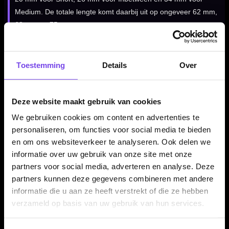
Medium. De totale lengte komt daarbij uit op ongeveer 62 mm,
68 mm en 75 mm.
GOAT Air Purple Flights per set van 3 stuks
Toestemming
Details
Over
De GOAT Air Purple Flights worden geleverd per set van drie
stuks. Daarmee heb je direct een complete set voor drie
Deze website maakt gebruik van cookies
dartpijlen. Een goede keuze wanneer je wilt overstappen naar
We gebruiken cookies om content en advertenties te
een alles-in-één systeem of graag een paarse flight shaft
personaliseren, om functies voor social media te bieden
combinatie gebruikt.
en om ons websiteverkeer te analyseren. Ook delen we
informatie over uw gebruik van onze site met onze
partners voor social media, adverteren en analyse. Deze
Kenmerken van de GOAT Air Purple Flights
partners kunnen deze gegevens combineren met andere
✓
GOAT Air flight shaft systeem
informatie die u aan ze heeft verstrekt of die ze hebben
✓
Flight en shaft in één geheel
verzameld op basis van uw gebruik van hun services.
✓
Standard 6 / NO6 flightvorm