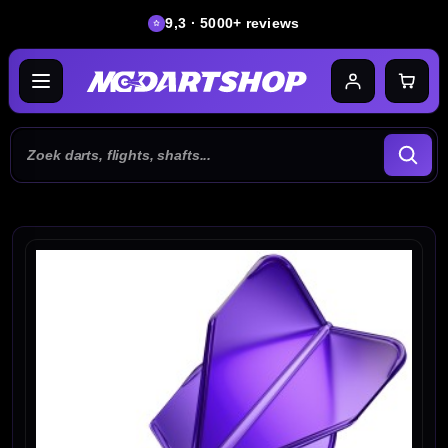
9,3 · 5000+ reviews