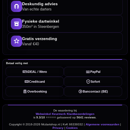
Deskundig advies
Van echte darters
Fysieke dartwinkel
350m² in Steenbergen
Gratis verzending
Vanaf €40
Betaal veilig met
iDEAL / Wero
PayPal
Creditcard
Sofort
Overboeking
Bancontact (BE)
De waardering bij
Webwinkel Keurmerk Klantbeoordelingen
is
9.3/10
⭐⭐⭐⭐⭐
gebaseerd op
5641 reviews
.
Copyright © 2016-2026 Mcdartshop.nl | KvK 66339332 |
Algemene voorwaarden
|
Privacy
|
Cookies