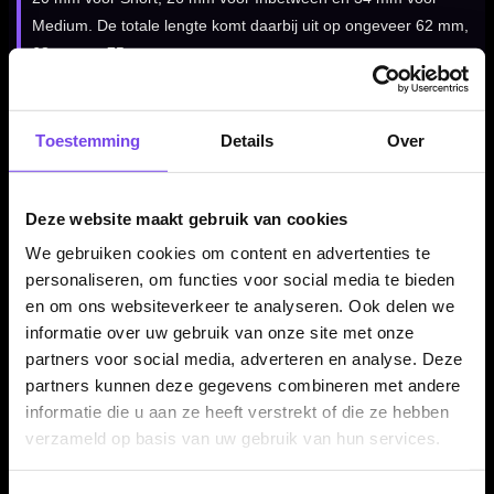
Medium. De totale lengte komt daarbij uit op ongeveer 62 mm,
68 mm en 75 mm.
GOAT Air Yellow Flights per set van 3 stuks
Toestemming
Details
Over
De GOAT Air Yellow Flights worden geleverd per set van drie
stuks. Daarmee heb je direct een complete set voor drie
Deze website maakt gebruik van cookies
dartpijlen. Een goede keuze wanneer je wilt overstappen naar
We gebruiken cookies om content en advertenties te
een alles-in-één systeem of graag een gele flight shaft
personaliseren, om functies voor social media te bieden
combinatie gebruikt.
en om ons websiteverkeer te analyseren. Ook delen we
informatie over uw gebruik van onze site met onze
partners voor social media, adverteren en analyse. Deze
Kenmerken van de GOAT Air Yellow Flights
partners kunnen deze gegevens combineren met andere
✓
GOAT Air flight shaft systeem
informatie die u aan ze heeft verstrekt of die ze hebben
✓
Flight en shaft in één geheel
verzameld op basis van uw gebruik van hun services.
✓
Standard 6 / NO6 flightvorm