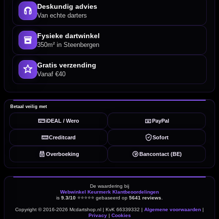
Deskundig advies
Van echte darters
Fysieke dartwinkel
350m² in Steenbergen
Gratis verzending
Vanaf €40
Betaal veilig met
iDEAL / Wero
PayPal
Creditcard
Sofort
Overboeking
Bancontact (BE)
De waardering bij
Webwinkel Keurmerk Klantbeoordelingen
is
9.3/10
⭐⭐⭐⭐⭐
gebaseerd op
5641 reviews
.
Copyright © 2016-2026 Mcdartshop.nl | KvK 66339332 |
Algemene voorwaarden
|
Privacy
|
Cookies