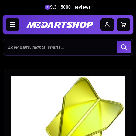
9,3 · 5000+ reviews