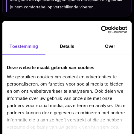
je hem comfortabel op verschillende vloeren.
Kenmerken van de GOAT Checkout Dart Mat
✓
Beschermt vloer en dartpijlen
Toestemming
Details
Over
✓
Stijlvol GOAT design
✓
Gemaakt van 100% polyester
✓
Voorzien van antislip onderzijde
Deze website maakt gebruik van cookies
✓
Blijft goed op zijn plaats liggen
We gebruiken cookies om content en advertenties te
✓
Ideaal voor thuisgebruik en training
personaliseren, om functies voor social media te bieden
en om ons websiteverkeer te analyseren. Ook delen we
informatie over uw gebruik van onze site met onze
Afmeting dartmat:
285 x 80 cm
partners voor social media, adverteren en analyse. Deze
Dikte:
3 mm
partners kunnen deze gegevens combineren met andere
Dartmat Lengte:
285 cm
informatie die u aan ze heeft verstrekt of die ze hebben
Dartmat Kleur:
Zwart
verzameld op basis van uw gebruik van hun services.
Dartmat Materiaal:
Stof