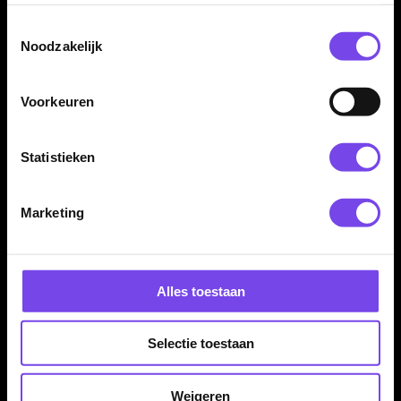
Dartmat Merk:
GOAT
Toestemmingsselectie
Noodzakelijk
Voorkeuren
Statistieken
Dartspecialist sinds 2016
Marketing
20.000+ artikelen op voorraad
350m² fysieke dartwinkel
Deskundig advies van echte darters
Gratis verzending vanaf €40
Alles toestaan
Hulp Nodig? Wij helpen graag!
Selectie toestaan
Tel: 085-8769938
Weigeren
Klantenservice@mcdartshop.nl