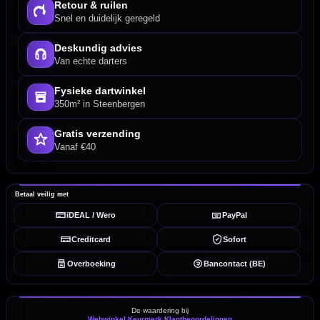
Retour & ruilen
Snel en duidelijk geregeld
Deskundig advies
Van echte darters
Fysieke dartwinkel
350m² in Steenbergen
Gratis verzending
Vanaf €40
Betaal veilig met
iDEAL / Wero
PayPal
Creditcard
Sofort
Overboeking
Bancontact (BE)
De waardering bij
Webwinkel Keurmerk Klantbeoordelingen