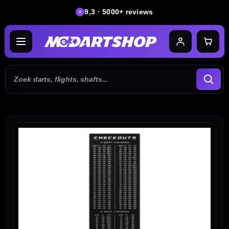
9,3 · 5000+ reviews