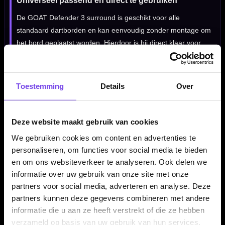
Universeel passend en direct te gebruiken
De GOAT Defender 3 surround is geschikt voor alle
standaard dartborden en kan eenvoudig zonder montage om
het bord geplaatst worden. Hierdoor is hij direct klaar voor
gebruik en blijft hij stevig op zijn plek zitten.
Toestemming
Details
Over
Kenmerken van de GOAT Defender 3 Red Surround
✓
Stevige dartbord surround van GOAT
Deze website maakt gebruik van cookies
✓
Opvallende rode uitvoering
✓
Geschikt voor alle standaard dartborden
We gebruiken cookies om content en advertenties te
✓
Beschermt muur en darts tegen beschadigingen
personaliseren, om functies voor social media te bieden
en om ons websiteverkeer te analyseren. Ook delen we
✓
Eenvoudig te plaatsen zonder montage
informatie over uw gebruik van onze site met onze
✓
Duurzaam PU materiaal
partners voor social media, adverteren en analyse. Deze
partners kunnen deze gegevens combineren met andere
informatie die u aan ze heeft verstrekt of die ze hebben
Dartbord Surround Materiaal:
PU
verzameld op basis van uw gebruik van hun services.