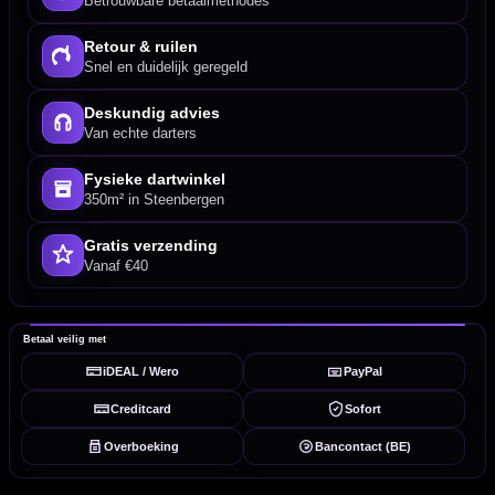
Betrouwbare betaalmethodes
Retour & ruilen
Snel en duidelijk geregeld
Deskundig advies
Van echte darters
Fysieke dartwinkel
350m² in Steenbergen
Gratis verzending
Vanaf €40
Betaal veilig met
iDEAL / Wero
PayPal
Creditcard
Sofort
Overboeking
Bancontact (BE)