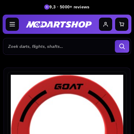
9,3 · 5000+ reviews