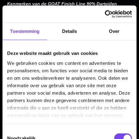
Kenmerken van de GOAT Finish Line 90% Dartpijlen
✓
GOAT Finish Line steeltip dartpijlen
✓
Gemaakt van 90% tungsten
✓
Multi-afwerking met sportief finishlijn-design
Toestemming
Details
Over
✓
Strak lineair barrelontwerp voor een doelgerichte
uitstraling
Deze website maakt gebruik van cookies
✓
Milled grip met fijne ring grip voor controle en houvast
✓
Barrel length van 51,00 mm
We gebruiken cookies om content en advertenties te
personaliseren, om functies voor social media te bieden
✓
Verkrijgbaar in 21, 23 en 25 gram
en om ons websiteverkeer te analyseren. Ook delen we
✓
Compleet geleverd met GOAT Griptech shafts en GOAT
informatie over uw gebruik van onze site met onze
Finish Line flights
partners voor social media, adverteren en analyse. Deze
partners kunnen deze gegevens combineren met andere
informatie die u aan ze heeft verstrekt of die ze hebben
Dartpijl Materiaal:
90% Tungsten
verzameld op basis van uw gebruik van hun services.
Dartpijl Gewicht:
21-23-25 Gram
Dartpijl Kleur:
Multi
Toestemmingsselectie
Barrel profiel:
Rechte barrel
Noodzakelijk