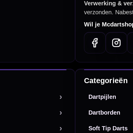
PayPal
Creditcard
Overboeking
Bancontact (BE)
De waardering bij
el Keurmerk Klantbeoordelingen
⭐⭐⭐⭐⭐
gebaseerd op
5641 reviews
.
l | KvK 66339332 |
Algemene voorwaarden
|
Privacy
|
Cookies
powered