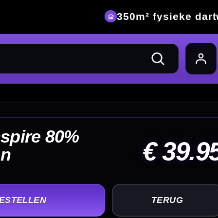
eke dartwinkel
39.95
UG
+