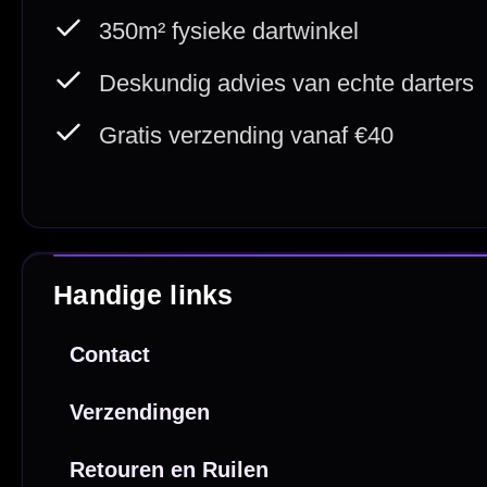
Betaal veilig met
iDEAL / Wero
Sofort
Webwink
is
9.3/10
Copyright © 2016-2026 Mcdartshop.n