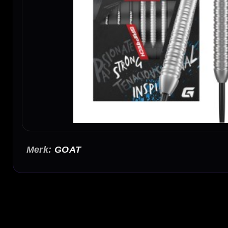
GOAT
GOAT Inspire 80% Dartpijlen 23-25-27 Gram