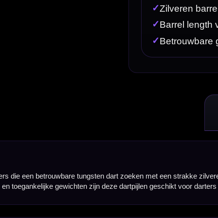
ungsten dart zoeken met een strakke zilveren uitstraling. Deze darts zijn gemaakt van 80% tungs
ijn deze dartpijlen geschikt voor darters die controle en consistentie willen opbouwen.
alle gewichten. De barrel biedt voldoende grip voor een gecontroleerde worp, zonder te agressief
et een overzichtelijke, rechte tungsten dart spelen.
dan een brass dart. De GOAT Inspire 80% dartpijlen worden standaard geleverd met GOAT shaft