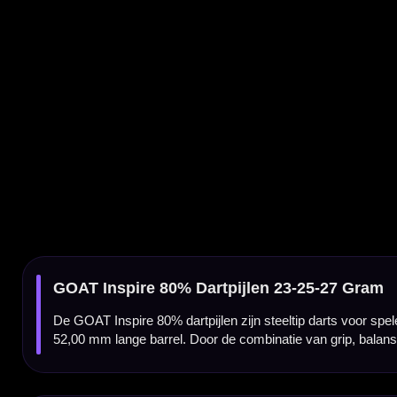
De GOAT Inspire 80% dartpijlen zijn steeltip darts voor spelers die een betrouwbare t
52,00 mm lange barrel. Door de combinatie van grip, balans en toegankelijke gewichten z
GOAT Inspire barrel met fijne controle
De GOAT Inspire dartpijlen hebben een zilveren barrel met een lengte van 52,00 mm bij 
Daardoor zijn deze darts prettig voor spelers die een stabiele release zoeken en graag m
80% tungsten met complete GOAT setup
De barrel is gemaakt van 80% tungsten, waardoor de dart compacter en duurzamer is 
zodat je direct met een complete set kunt spelen.
Kenmerken van de GOAT Inspire 80% Dartpijlen
✓
GOAT Inspire steeltip dartpijlen
✓
Gemaakt van 80% tungsten
✓
Zilveren barrel met professionele uitstraling
✓
Barrel length van 52,00 mm bij alle gewichten
✓
Betrouwbare grip voor controle en consistentie
✓
Geschikt voor spelers die een toegankelijke tungsten dart zoeken
✓
Verkrijgbaar in 23, 25 en 27 gram
✓
Compleet geleverd met GOAT shafts en GOAT flights