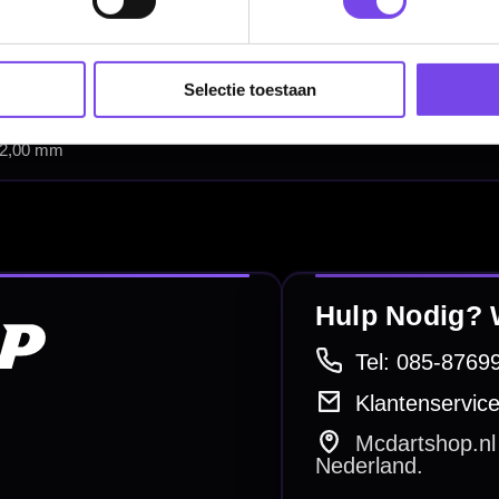
Dart Shirts & Kleding
Mobiele Dartbaan
Selectie toestaan
Complete Sets
Scoreborden
Personaliseren
Dart Accessoires
Surrounds
betalen
Retour & ruilen
bare betaalmethodes
Snel en duidelijk geregeld
e dartwinkel
Gratis verzending
n Steenbergen
Vanaf €40