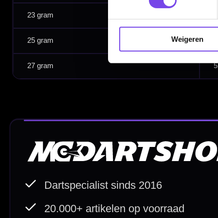
Garantie en Klachten
Betaalmogelijkheden
Weigeren
Order Verwerking
Bedrijfsgegevens
Afstand & Hoogte
Spelregels Darten
Cadeaubonnen
Direct verzonden
Veilig 
20.000+ op voorraad
Betrouw
Deskundig advies
Fysiek
Van echte darters
350m² i