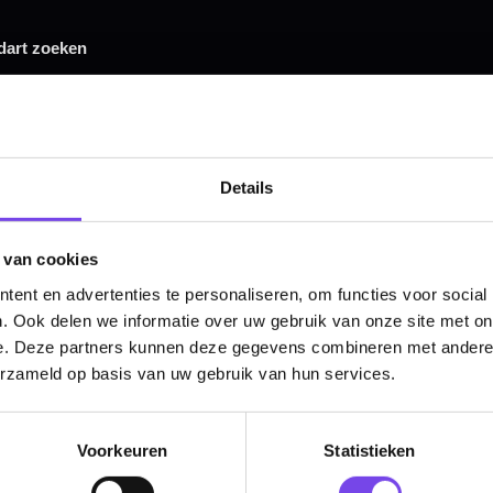
Hulp Nodig? Wij helpen graag!
Tel: 085-8769938
Klantenservice@mcdartshop.nl
Mcdartshop.nl Graaf Hendrikstraat 5A1, 4651TB Stee
Nederland.
Verwerking & verzending:
Op voorraad: direct verwerkt 
verzonden. Nabestelling: afhankelijk van leverancier.
Details
Wil je Mcdartshop.nl volgen?
 van cookies
ent en advertenties te personaliseren, om functies voor social
. Ook delen we informatie over uw gebruik van onze site met on
e. Deze partners kunnen deze gegevens combineren met andere i
Categorieën
erzameld op basis van uw gebruik van hun services.
Dartpijlen
Dartborden
Voorkeuren
Statistieken
Soft Tip Darts