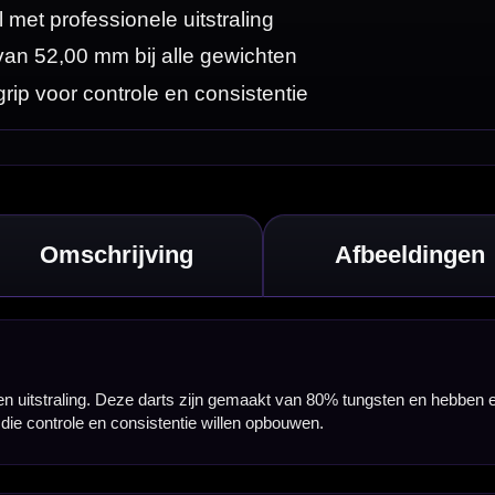
ten en hebben een
 aan te voelen.
s en GOAT flights,