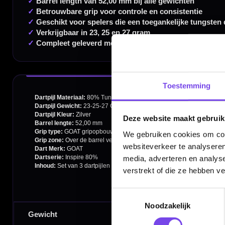
Dartspecialist sinds 2016
20.000+ artikelen op voorraad
350m² fysieke dartwinkel
Toestemming
Deskundig advies van echte darters
Gratis verzending vanaf €40
Deze website maakt gebruik
We gebruiken cookies om cont
websiteverkeer te analyseren
media, adverteren en analys
Handige links
verstrekt of die ze hebben v
Contact
Toestemmingsselectie
Verzendingen
Noodzakelijk
Retouren en Ruilen