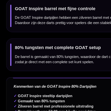
Dartpijl Materiaal:
80% Tungsten
Dartpijl Gewicht:
23-25-27 Gram
Dartpijl Kleur:
Zilver
Barrel lengte:
52,00 mm
Grip type:
GOAT gripopbouw
Grip zone:
Over de barrel verdeeld
Dart Merk:
GOAT
Dartserie:
Inspire 80%
Inhoud:
Set van 3 dartpijlen inclusief GOAT shafts en GOAT flights
Gewicht
Barrel Length
23 gram
52,00 mm
25 gram
52,00 mm
27 gram
52,00 mm