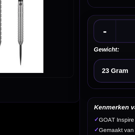
Kies een optie
Kenmerken van de GOAT Inspire 80% Dartpijlen
✓
GOAT Inspire steeltip dartpijlen
✓
Gemaakt van 80% tungsten
✓
Zilveren barrel met professionele uitstraling
✓
Barrel length van 52,00 mm bij alle gewichten
✓
Betrouwbare grip voor controle en consistentie
Omschrijving
Afbe