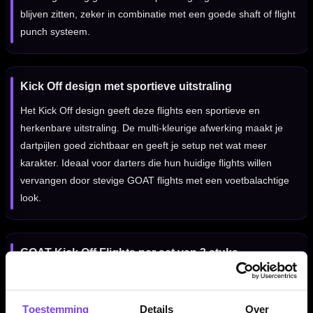
blijven zitten, zeker in combinatie met een goede shaft of flight
punch systeem.
Kick Off design met sportieve uitstraling
Het Kick Off design geeft deze flights een sportieve en
herkenbare uitstraling. De multi-kleurige afwerking maakt je
dartpijlen goed zichtbaar en geeft je setup net wat meer
karakter. Ideaal voor darters die hun huidige flights willen
vervangen door stevige GOAT flights met een voetbalachtige
look.
GOAT Kick Off Flights per set van 3 stuks
De GOAT Kick Off Flights worden geleverd per set van drie
stuks. Daarmee heb je direct genoeg flights voor één
Toestemming
Details
Over
complete set dartpijlen. Ze passen op vrijwel iedere normale