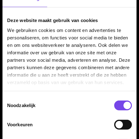
dartshaft en zijn geschikt voor zowel steeltip als softtip
dartpijlen.
Deze website maakt gebruik van cookies
We gebruiken cookies om content en advertenties te
personaliseren, om functies voor social media te bieden
Kenmerken van de GOAT Kick Off Flights
en om ons websiteverkeer te analyseren. Ook delen we
✓
Originele GOAT dart flights
informatie over uw gebruik van onze site met onze
✓
Sportief Kick Off design
partners voor social media, adverteren en analyse. Deze
✓
Standaard flightvorm
partners kunnen deze gegevens combineren met andere
✓
Gemaakt van stevig 100 micron materiaal
informatie die u aan ze heeft verstrekt of die ze hebben
✓
Multi-kleurige uitvoering
verzameld op basis van uw gebruik van hun services.
✓
Zorgt voor een stabiele en gecontroleerde vlucht
✓
Past op vrijwel iedere normale dartshaft
Toestemmingsselectie
Noodzakelijk
✓
Geleverd per set van 3 flights
Voorkeuren
Flight Vorm:
Standaard
Flight Materiaal:
100 Micron