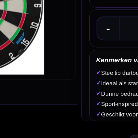
Kenmerken van het GOAT Proscore FLX Dartbor
✓
Steeltip dartbord
✓
Ideaal als startersdartbord
✓
Dunne bedrading voor minder bounce-outs
✓
Sport-inspired number ring
✓
Geschikt voor thuisgebruik en training
Omschrijving
Afbe
wikkeld is als sterke instapoptie voor spelers die een degelijk en du
king met een toegankelijke prijs en is daarmee ideaal voor beginnende 
kzij de solide opbouw en rustige uitstraling is de GOAT Proscore FLX e