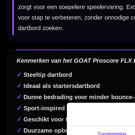
Dartbord Niveau:
Beginner / Recreatief
Dartbord Merk:
GOAT Darts
Dartbord Spider:
Dun draad / round wire
Dartbord Gebruik:
Steeltip darts
Dartspecialist sinds 2016
20.000+ artikelen op voorraad
350m² fysieke dartwinkel
Deskundig advies van echte darters
Gratis verzending vanaf €40
Toestemming