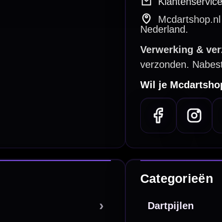
betalen
Retour & ruilen
bare betaalmethodes
Snel en duidelijk geregeld
e dartwinkel
Gratis verzending
n Steenbergen
Vanaf €40
PayPal
Creditcard
Overboeking
Bancontact (BE)
De waardering bij
el Keurmerk Klantbeoordelingen
⭐⭐⭐⭐⭐
gebaseerd op
5641 reviews
.
l | KvK 66339332 |
Algemene voorwaarden
|
Privacy
|
Cookies