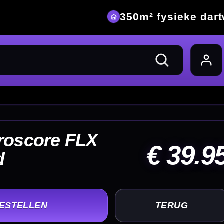
eke dartwinkel
39.95
UG
+