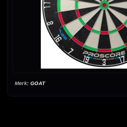
GOAT
GOAT Proscore FLX Dartbord
Het GOAT Proscore FLX Dartbord is een steeltip dartbord dat ont
zoeken voor thuisgebruik. Dit model combineert een nette afwer
spelers die een betrouwbaar trainingsbord willen ophangen. Dan
keuze voor regelmatig gebruik.