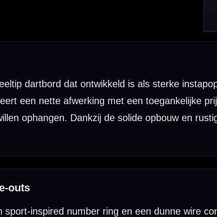
r ring en een dunne wire constructie die bounce-outs helpt te vermi
ingen omschrijven dit model als een bord dat speciaal is ontworpen om
 past de FLX goed bij spelers die een eenvoudig, degelijk en prettig s