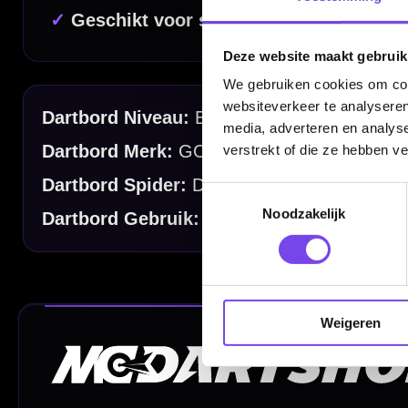
Deze website maakt gebruik
Handige links
We gebruiken cookies om cont
Contact
websiteverkeer te analyseren
media, adverteren en analys
Verzendingen
verstrekt of die ze hebben v
Retouren en Ruilen
Toestemmingsselectie
Garantie en Klachten
Noodzakelijk
Betaalmogelijkheden
Order Verwerking
Bedrijfsgegevens
Weigeren
Afstand & Hoogte
Spelregels Darten
Cadeaubonnen