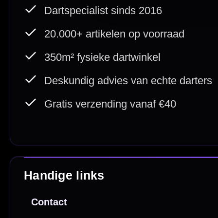
Direct verzonden
Veilig 
20.000+ op voorraad
Betrouw
Deskundig advies
Fysiek
Van echte darters
350m² i
Betaal veilig met
iDEAL / Wero
Sofort
Webwink
is
9.3/10
Copyright © 2016-2026 Mcdartshop.n