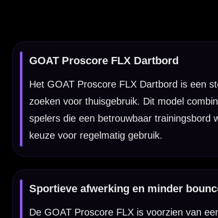
Sportieve afwerking en minder bounce-outs
De GOAT Proscore FLX is voorzien van een sport-inspired numbe
zorgt voor een soepelere speelervaring. Externe productvermeld
voor stap te verbeteren, zonder onnodige complexiteit. Daarmee
dartbord zoeken.
Kenmerken van het GOAT Proscore FLX Dartbord
✓
Steeltip dartbord
✓
Ideaal als startersdartbord
✓
Dunne bedrading voor minder bounce-outs
✓
Sport-inspired number ring
✓
Geschikt voor thuisgebruik en training
✓
Duurzame opbouw voor langdurig speelplezier
✓
Geschikt voor steeltip darts