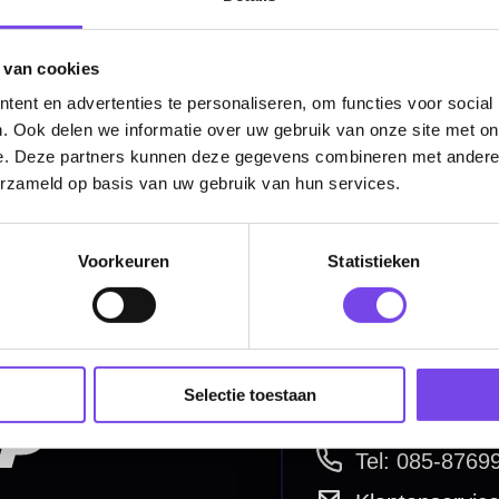
 van cookies
Categorieën
ent en advertenties te personaliseren, om functies voor social
Dartpijlen
. Ook delen we informatie over uw gebruik van onze site met on
e. Deze partners kunnen deze gegevens combineren met andere i
Dartborden
erzameld op basis van uw gebruik van hun services.
Soft Tip Darts
Dart Shirts & Kleding
Voorkeuren
Statistieken
Mobiele Dartbaan
Complete Sets
Scoreborden
Selectie toestaan
Personaliseren
Dart Accessoires
Surrounds