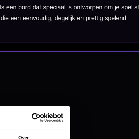
nbergen,
en
Over