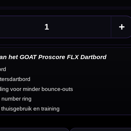
d
eldingen
urzaam bord
darters of
en fijne