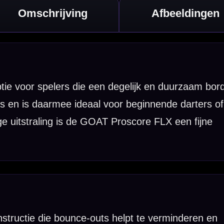
nderen en
 je spel stap
pelend