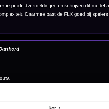
Hulp Nodig? Wij helpen graag!
Tel: 085-8769938
Klantenservice@mcdartshop.nl
Mcdartshop.nl Graaf Hendrikstraat 5A1, 4651TB Stee
Nederland.
Verwerking & verzending:
Op voorraad: direct verwerkt 
verzonden. Nabestelling: afhankelijk van leverancier.
Wil je Mcdartshop.nl volgen?
Details