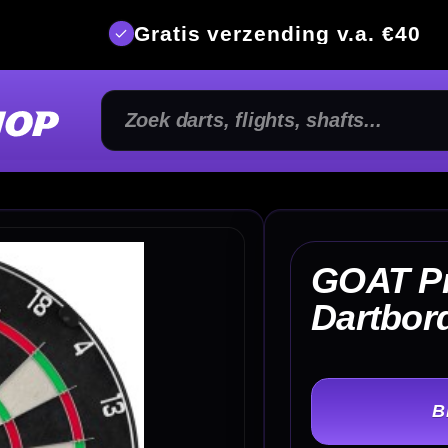
is verzending v.a. €40
350m² fysi
GOAT Proscore FLX
€ 
Dartbord
TER
-