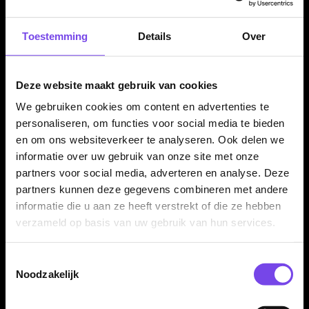
Kenmerken van de GOAT Quarterback 90% Dartpijlen
✓
GOAT Quarterback steeltip dartpijlen
Toestemming
Details
Over
✓
Gemaakt van 90% tungsten
✓
Bronze PVD coating met krachtige uitstraling
Deze website maakt gebruik van cookies
✓
Football-lace geïnspireerde grip voor controle
✓
Gripzone over de volledige barrel
We gebruiken cookies om content en advertenties te
✓
Barrel length van 50,80 mm
personaliseren, om functies voor social media te bieden
en om ons websiteverkeer te analyseren. Ook delen we
✓
Betrouwbaar bevestigd in 23 en 25 gram
informatie over uw gebruik van onze site met onze
✓
Compleet geleverd met GOAT shafts en GOAT flights
partners voor social media, adverteren en analyse. Deze
partners kunnen deze gegevens combineren met andere
informatie die u aan ze heeft verstrekt of die ze hebben
Dartpijl Materiaal:
90% Tungsten
verzameld op basis van uw gebruik van hun services.
Dartpijl Gewicht:
23-25 Gram
Dartpijl Kleur:
Brons
Toestemmingsselectie
Barrel profiel:
Licht getaperde barrel
Noodzakelijk
Barrel lengte:
50,80 mm
Grip type:
Football-lace grip / medium grip