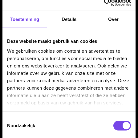
✓
Gemaakt van 95% tungsten
✓
Zilver/zwarte barrel met strategische Rook-uitstraling
Toestemming
Details
Over
✓
Geïnspireerd op het schaakstuk toren
✓
Gefreesde horizontale grip aan de achterkant
✓
Barrel length van 50,80 mm
Deze website maakt gebruik van cookies
✓
Verkrijgbaar in 22, 24 en 26 gram
We gebruiken cookies om content en advertenties te
✓
Compleet geleverd met GOAT shafts en GOAT flights
personaliseren, om functies voor social media te bieden
en om ons websiteverkeer te analyseren. Ook delen we
informatie over uw gebruik van onze site met onze
Dartpijl Materiaal:
95% Tungsten
partners voor social media, adverteren en analyse. Deze
Dartpijl Gewicht:
22-24-26 Gram
partners kunnen deze gegevens combineren met andere
informatie die u aan ze heeft verstrekt of die ze hebben
Dartpijl Kleur:
Zilver / Zwart
verzameld op basis van uw gebruik van hun services.
Barrel profiel:
Scalloped / tapered barrel
Barrel lengte:
50,80 mm
Toestemmingsselectie
Grip type:
Milled grip / nano grip
Noodzakelijk
Grip zone:
Over de barrel verdeeld, met extra horizontale
rear-grip