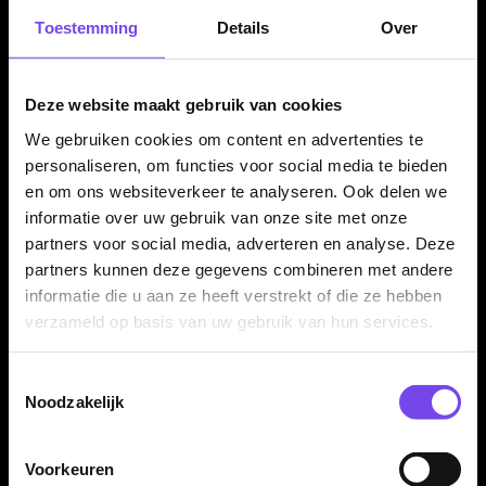
stuks. Daarmee heb je direct genoeg flights voor één
Toestemming
Details
Over
complete set dartpijlen. Ze passen op vrijwel iedere normale
dartshaft en zijn geschikt voor zowel steeltip als softtip
dartpijlen.
Deze website maakt gebruik van cookies
We gebruiken cookies om content en advertenties te
personaliseren, om functies voor social media te bieden
Kenmerken van de GOAT Sprocket Flights
en om ons websiteverkeer te analyseren. Ook delen we
✓
Originele GOAT dart flights
informatie over uw gebruik van onze site met onze
✓
Strak Sprocket design
partners voor social media, adverteren en analyse. Deze
✓
Standaard / Standard No.2 flightvorm
partners kunnen deze gegevens combineren met andere
✓
Gemaakt van stevig 100 micron chrome materiaal
informatie die u aan ze heeft verstrekt of die ze hebben
verzameld op basis van uw gebruik van hun services.
✓
Zwart-grijs-witte uitvoering
✓
Zorgt voor een stabiele en gecontroleerde vlucht
✓
Past op vrijwel iedere normale dartshaft
Toestemmingsselectie
Noodzakelijk
✓
Geleverd per set van 3 flights
Voorkeuren