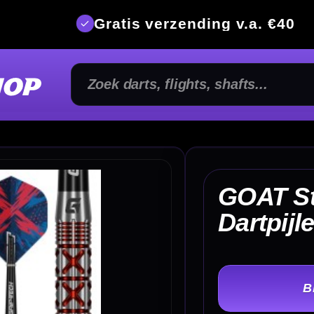
is verzending v.a. €40
350m² fysi
GOAT Strikes 90%
€ 
Dartpijlen
TER
-
Gewicht: