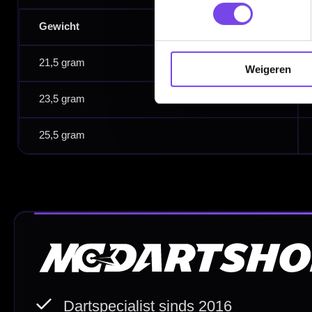
Retouren en Ruilen
Garantie en Klachten
Weigeren
Betaalmogelijkheden
Order Verwerking
Bedrijfsgegevens
Afstand & Hoogte
Spelregels Darten
Cadeaubonnen
Direct verzonden
Veilig 
20.000+ op voorraad
Betrouw