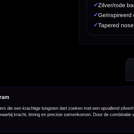
sten dart zoeken met een opvallend zilver/rood design. Deze darts zijn gemaakt van 90% tungsten 
recisie samenkomen. Door de combinatie van een tapered nose, controlegerichte grip en stabiele 
ken bowlingthema. De tapered nose en elektrogeplate rode ringen geven de dart een sportieve uits
ontrole en een stabiel gevoel in de hand, zodat je met vertrouwen kunt richten en loslaten.
kke groeperingen op het dartbord. De GOAT Strikes 90% dartpijlen zijn verkrijgbaar in 21,5, 23,5 en
rrel breedte van 6,80 mm, de 23,5 gram uitvoering is 7,00 mm breed en de 25,5 gram uitvoering 