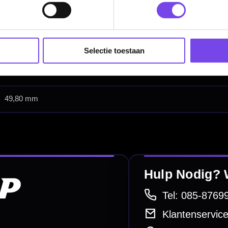
Soft Tip Darts
Dart Shirts & Kleding
Selectie toestaan
Mobiele Dartbaan
Complete Sets
Scoreborden
Personaliseren
Dart Accessoires
Surrounds
betalen
Retour & ruilen
bare betaalmethodes
Snel en duidelijk geregeld