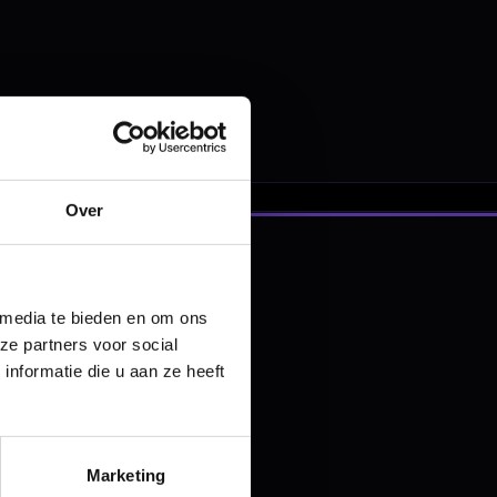
nbergen,
en
Over
 media te bieden en om ons
ze partners voor social
nformatie die u aan ze heeft
Marketing