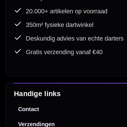
Deskundig advies
Fysiek
Van echte darters
350m² i
Betaal veilig met
iDEAL / Wero
Sofort
Webwink
is
9.3/10
Copyright © 2016-2026 Mcdartshop.n