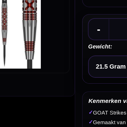
Kies een optie
Kenmerken van de GOAT Strikes 90% Dartpijlen
✓
GOAT Strikes steeltip dartpijlen
✓
Gemaakt van 90% tungsten
✓
Zilver/rode barrel met krachtig Strikes-design
✓
Geïnspireerd op een perfecte bowling strike
✓
Tapered nose met elektrogeplate rode ringen
Omschrijving
Afbe