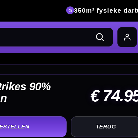
eke dartwinkel
74.95
UG
+