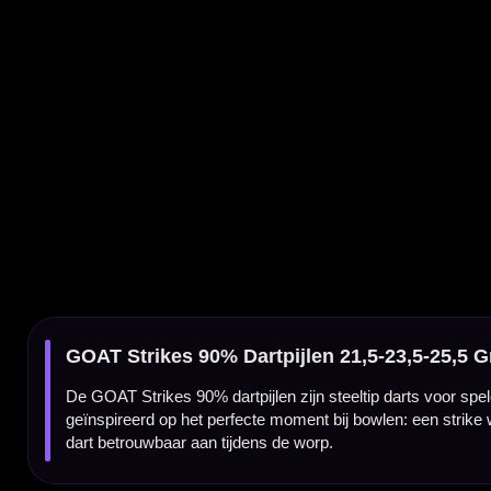
De GOAT Strikes 90% dartpijlen zijn steeltip darts voor spelers die een krachtige tung
geïnspireerd op het perfecte moment bij bowlen: een strike waarbij kracht, timing en p
dart betrouwbaar aan tijdens de worp.
GOAT Strikes barrel met bowling-geïnspireerd design
De GOAT Strikes dartpijlen hebben een zilveren barrel met rode details en een uitgespro
het 3 Red X’s-detail verwijst naar de perfecte strike. De gripopbouw is ontworpen voor c
90% tungsten met complete GOAT setup
Dankzij het gebruik van 90% tungsten blijft de barrel slank en stevig, wat helpt bij stra
varianten hebben een barrel lengte van 49,80 mm. De 21,5 gram uitvoering heeft een ba
van 7,30 mm. De set wordt compleet geleverd met GOAT shafts en GOAT flights.
Kenmerken van de GOAT Strikes 90% Dartpijlen
✓
GOAT Strikes steeltip dartpijlen
✓
Gemaakt van 90% tungsten
✓
Zilver/rode barrel met krachtig Strikes-design
✓
Geïnspireerd op een perfecte bowling strike
✓
Tapered nose met elektrogeplate rode ringen
✓
Barrel length van 49,80 mm