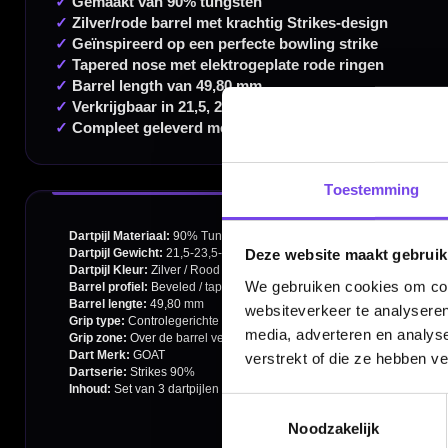
Dartspecialist sinds 2016
20.000+ artikelen op voorraad
Toestemming
350m² fysieke dartwinkel
Deskundig advies van echte darters
Deze website maakt gebruik
Gratis verzending vanaf €40
We gebruiken cookies om cont
websiteverkeer te analyseren
media, adverteren en analys
verstrekt of die ze hebben v
Handige links
Contact
Toestemmingsselectie
Noodzakelijk
Verzendingen