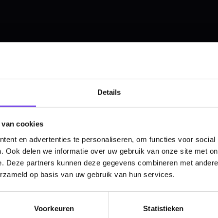
Hulp Nodig? Wij helpen graag!
Tel: 085-8769938
Klantenservice@mcdartshop.nl
Mcdartshop.nl Graaf Hendrikstraat 5A1, 4651TB Stee
Nederland.
Verwerking & verzending:
Op voorraad: direct verwerkt 
Details
verzonden. Nabestelling: afhankelijk van leverancier.
Wil je Mcdartshop.nl volgen?
 van cookies
ent en advertenties te personaliseren, om functies voor social
. Ook delen we informatie over uw gebruik van onze site met on
e. Deze partners kunnen deze gegevens combineren met andere i
erzameld op basis van uw gebruik van hun services.
Categorieën
Dartpijlen
Voorkeuren
Statistieken
Dartborden