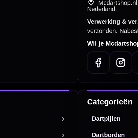
e dartwinkel
Gratis verzending
n Steenbergen
Vanaf €40
PayPal
Creditcard
Overboeking
Bancontact (BE)
De waardering bij
el Keurmerk Klantbeoordelingen
⭐⭐⭐⭐⭐
gebaseerd op
5641 reviews
.
l | KvK 66339332 |
Algemene voorwaarden
|
Privacy
|
Cookies
powered