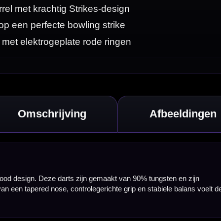
en zijn
balans voelt deze
traling, terwijl
 25,5 gram. Alle
heeft een breedte