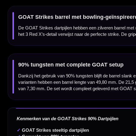
✓
Verkrijgbaar in 21,5, 23,5 en 25,5 gram
✓
Compleet geleverd met GOAT shafts en GOAT flights
Dartpijl Materiaal:
90% Tungsten
Dartpijl Gewicht:
21,5-23,5-25,5 Gram
Dartpijl Kleur:
Zilver / Rood
Barrel profiel:
Beveled / tapered barrel
Barrel lengte:
49,80 mm
Grip type:
Controlegerichte grip
Grip zone:
Over de barrel verdeeld
Dart Merk:
GOAT
Dartserie:
Strikes 90%
Inhoud:
Set van 3 dartpijlen inclusief GOAT shafts en GOAT flights
Gewicht
Barrel Length
21,5 gram
49,80 mm
23,5 gram
49,80 mm
25,5 gram
49,80 mm