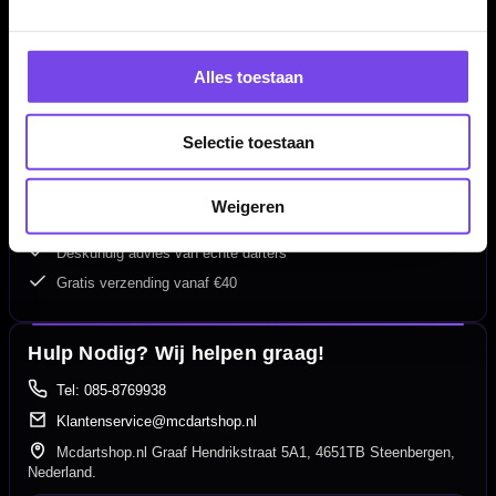
Alles toestaan
Selectie toestaan
Dartspecialist sinds 2016
20.000+ artikelen op voorraad
Weigeren
350m² fysieke dartwinkel
Deskundig advies van echte darters
Gratis verzending vanaf €40
Hulp Nodig? Wij helpen graag!
Tel: 085-8769938
Klantenservice@mcdartshop.nl
Mcdartshop.nl Graaf Hendrikstraat 5A1, 4651TB Steenbergen,
Nederland.