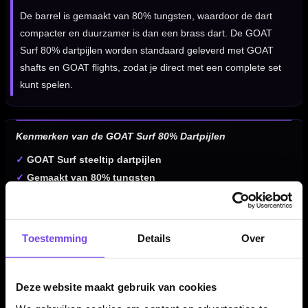
De barrel is gemaakt van 80% tungsten, waardoor de dart
compacter en duurzamer is dan een brass dart. De GOAT
Surf 80% dartpijlen worden standaard geleverd met GOAT
shafts en GOAT flights, zodat je direct met een complete set
kunt spelen.
Kenmerken van de GOAT Surf 80% Dartpijlen
✓
GOAT Surf steeltip dartpijlen
✓
Gemaakt van 80% tungsten
✓
Zilver/blauwe barrel met moderne Surf-uitstraling
✓
Rechte barrel voor een vertrouwde ligging in de hand
✓
Ringed en milled gripzones voor controle en houvast
Toestemming
Details
Over
✓
Barrel length van 53,00 mm
✓
Verkrijgbaar als 22 gram variant
✓
Compleet geleverd met GOAT shafts en GOAT flights
Deze website maakt gebruik van cookies