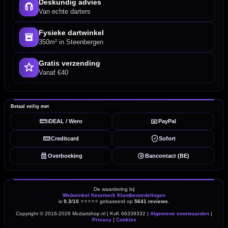
Deskundig advies
Van echte darters
Fysieke dartwinkel
350m² in Steenbergen
Gratis verzending
Vanaf €40
Betaal veilig met
iDEAL / Wero
PayPal
Creditcard
Sofort
Overboeking
Bancontact (BE)
De waardering bij
Webwinkel Keurmerk Klantbeoordelingen
is
9.3/10
⭐⭐⭐⭐⭐
gebaseerd op
5641 reviews
.
Copyright © 2016-2026 Mcdartshop.nl | KvK 66339332 |
Algemene voorwaarden
|
Privacy
|
Cookies