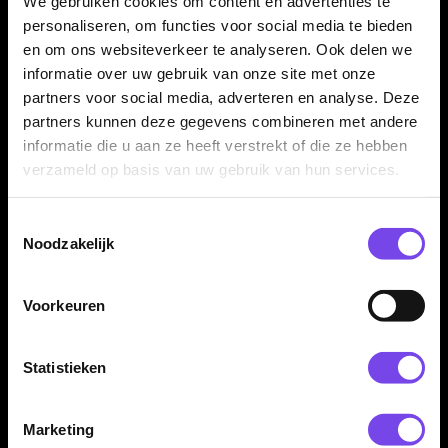
We gebruiken cookies om content en advertenties te
personaliseren, om functies voor social media te bieden
Dartpijl Materiaal:
80% Tungsten
en om ons websiteverkeer te analyseren. Ook delen we
Dartpijl Gewicht:
22 Gram
informatie over uw gebruik van onze site met onze
partners voor social media, adverteren en analyse. Deze
Dartpijl Kleur:
Zilver / Blauw
partners kunnen deze gegevens combineren met andere
Barrel profiel:
Rechte barrel
informatie die u aan ze heeft verstrekt of die ze hebben
Barrel lengte:
53,00 mm
verzameld op basis van uw gebruik van hun services.
Grip type:
Ringed grip / milled grip
Grip zone:
Over de barrel verdeeld
Toestemmingsselectie
Dart Merk:
GOAT
Noodzakelijk
Dartserie:
Surf 80%
Inhoud:
Set van 3 dartpijlen inclusief GOAT shafts en GOAT
Voorkeuren
flights
Gewicht
Barrel Length
Barrel Width
Statistieken
22 gram
53,00 mm
6,60 mm
Marketing