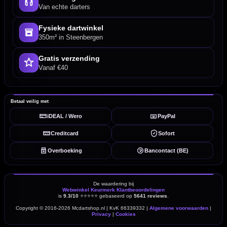
Van echte darters
Fysieke dartwinkel
350m² in Steenbergen
Gratis verzending
Vanaf €40
Betaal veilig met
iDEAL / Wero
PayPal
Creditcard
Sofort
Overboeking
Bancontact (BE)
De waardering bij
Webwinkel Keurmerk Klantbeoordelingen
is
9.3/10
⭐⭐⭐⭐⭐
gebaseerd op
5641 reviews
.
Copyright © 2016-2026 Mcdartshop.nl | KvK 66339332 |
Algemene voorwaarden
|
Privacy
|
Cookies