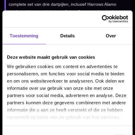
complete set van drie dartpijlen, inclusief Harrows Alamo
shafts en Harrows Hologram flights. Daardoor kun je direct
spelen met een complete Harrows Assassin setup.
Toestemming
Details
Over
Kenmerken van de Harrows Assassin 80% Dartpijlen
✓
Originele Harrows Assassin steeltip dartpijlen
Deze website maakt gebruik van cookies
✓
Gemaakt van 80% tungsten
We gebruiken cookies om content en advertenties te
✓
Ringed grip voor controle
personaliseren, om functies voor social media te bieden
✓
Centre weighted balans
en om ons websiteverkeer te analyseren. Ook delen we
✓
Alleen verkrijgbaar in 21 gram
informatie over uw gebruik van onze site met onze
✓
Barrel lengte 50.00 mm
partners voor social media, adverteren en analyse. Deze
✓
Barrel dikte 7.30 mm
partners kunnen deze gegevens combineren met andere
✓
Inclusief Harrows Alamo shafts en Hologram flights
informatie die u aan ze heeft verstrekt of die ze hebben
✓
Geleverd als complete set van 3 dartpijlen
verzameld op basis van uw gebruik van hun services.
Toestemmingsselectie