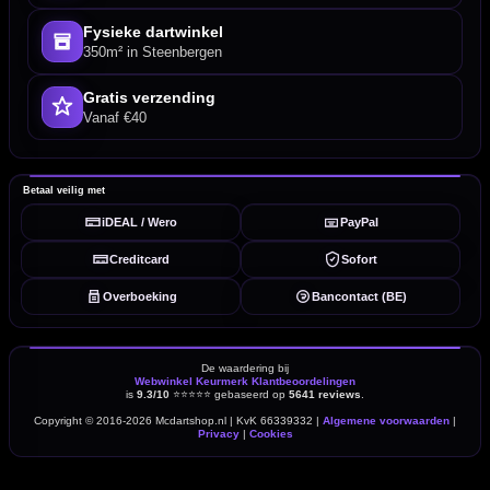
Fysieke dartwinkel
350m² in Steenbergen
Gratis verzending
Vanaf €40
Betaal veilig met
iDEAL / Wero
PayPal
Creditcard
Sofort
Overboeking
Bancontact (BE)
De waardering bij
Webwinkel Keurmerk Klantbeoordelingen
is
9.3/10
⭐⭐⭐⭐⭐
gebaseerd op
5641 reviews
.
Copyright © 2016-2026 Mcdartshop.nl | KvK 66339332 |
Algemene voorwaarden
|
Privacy
|
Cookies
powered by 123webshop.nl