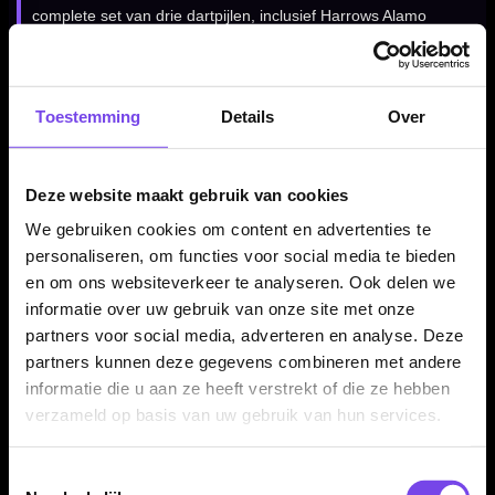
complete set van drie dartpijlen, inclusief Harrows Alamo
shafts en Harrows Hologram flights. Daardoor kun je direct
spelen met een complete Harrows Assassin setup.
Toestemming
Details
Over
Kenmerken van de Harrows Assassin KN 80% Dartpijlen
✓
Originele Harrows Assassin KN steeltip dartpijlen
Deze website maakt gebruik van cookies
✓
Gemaakt van 80% tungsten
We gebruiken cookies om content en advertenties te
✓
Knurled grip voor veel houvast
personaliseren, om functies voor social media te bieden
✓
Korte barrel met klassieke Assassin-vorm
en om ons websiteverkeer te analyseren. Ook delen we
✓
Alleen verkrijgbaar in 24 gram
informatie over uw gebruik van onze site met onze
partners voor social media, adverteren en analyse. Deze
✓
Barrel lengte: 46.00 mm
partners kunnen deze gegevens combineren met andere
✓
Barrel dikte: 7.20 mm
informatie die u aan ze heeft verstrekt of die ze hebben
✓
Inclusief Harrows Alamo shafts en Hologram flights
verzameld op basis van uw gebruik van hun services.
✓
Geleverd als complete set van 3 dartpijlen
Toestemmingsselectie