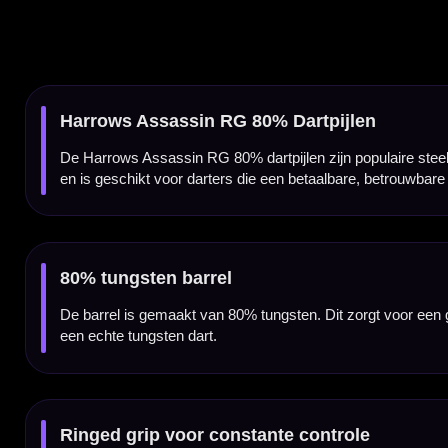
Ringed grip voor constante controle
De Harrows Assassin RG 80% heeft een ringed grip over de barrel. Deze gripstructuur geeft
Centre weighted balans
De barrel heeft een centre weighted balans. Het zwaartepunt ligt dus rond het midden va
Ronde barrelneus
De ronde barrelneus zorgt voor een klassieke overgang richting de steeltip punt. Dit m
Alleen verkrijgbaar in 22 gram
Deze Harrows Assassin RG 80% uitvoering is verkrijgbaar in 22 gram. De barrel heeft
Compleet geleverd met shafts en flights