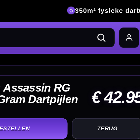
eke dartwinkel
42.95
UG
+