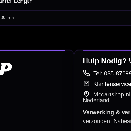
Dart Accessoires
Surrounds
betalen
Retour & ruilen
bare betaalmethodes
Snel en duidelijk geregeld
e dartwinkel
Gratis verzending
n Steenbergen
Vanaf €40
PayPal
Creditcard
Overboeking
Bancontact (BE)