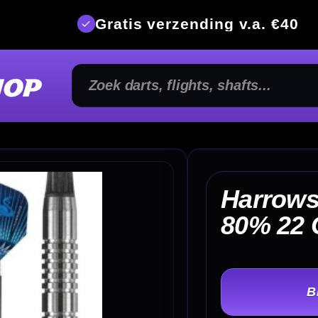
is verzending v.a. €40
350m² fysi
Harrows Assassin RG
€ 
80% 22 Gram Dartpijlen
TER
-