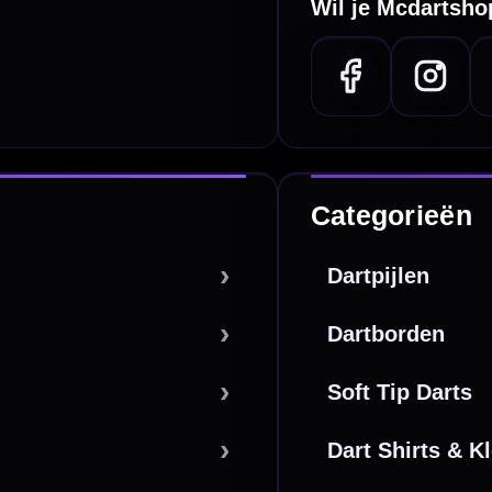
De waardering bij
el Keurmerk Klantbeoordelingen
⭐⭐⭐⭐⭐
gebaseerd op
5641 reviews
.
l | KvK 66339332 |
Algemene voorwaarden
|
Privacy
|
Cookies
powered