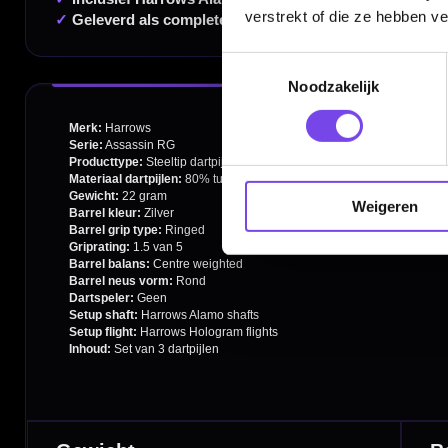
Deskundig advies van echte darters
verstrekt of die ze hebben v
Gratis verzending vanaf €40
Toestemmingsselectie
Noodzakelijk
Handige links
Contact
Weigeren
Verzendingen
Retouren en Ruilen
Garantie en Klachten
Betaalmogelijkheden
Order Verwerking
Bedrijfsgegevens
Afstand & Hoogte