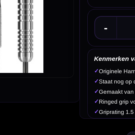
Kenmerken van de Harrows Assassin RG 80% Dar
✓
Originele Harrows Assassin RG steeltip dartpijlen
✓
Staat nog op de officiële Harrows website
✓
Gemaakt van 80% tungsten
✓
Ringed grip voor constante controle
✓
Griprating 1.5 van 5
Omschrijving
Afbe
lijke ringed grip en een vertrouwde centre weighted balans. Deze 22 gram uitvoering is gemaakt
en rustige release.
mheid, speelcomfort en prijs, waardoor deze dartset zeer geschikt is voor darters die willen ov