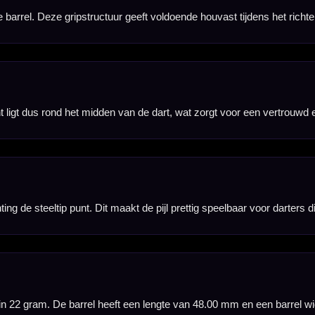
pijlen, inclusief Harrows Alamo shafts en Harrows Hologram flights. Daardoor kun je direct spe