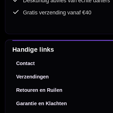
Webwink
is
9.3/10
Copyright © 2016-2026 Mcdartshop.n