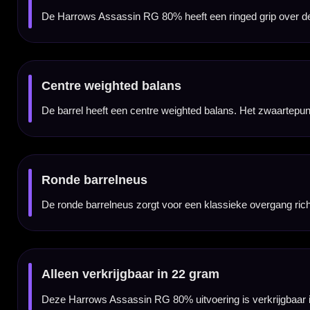
De Harrows Assassin RG 80% dartpijlen worden geleverd als complete set van drie dart
complete Harrows Assassin setup.
Kenmerken van de Harrows Assassin RG 80% Dartpijlen
✓
Originele Harrows Assassin RG steeltip dartpijlen
✓
Staat nog op de officiële Harrows website
✓
Gemaakt van 80% tungsten
✓
Ringed grip voor constante controle
✓
Griprating 1.5 van 5
✓
Centre weighted balans
✓
Ronde barrelneus
✓
Alleen verkrijgbaar in 22 gram
✓
Inclusief Harrows Alamo shafts en Hologram flights
✓
Geleverd als complete set van 3 dartpijlen
Merk:
Harrows
Serie:
Assassin RG
Producttype:
Steeltip dartpijlen
Materiaal dartpijlen:
80% tungsten
Gewicht:
22 gram
Barrel kleur:
Zilver
Barrel grip type:
Ringed
Griprating:
1.5 van 5
Barrel balans:
Centre weighted