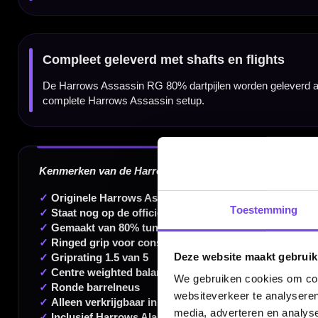
Barrel neus vorm:
Rond
Dartspeler:
Geen
Setup shaft:
Harrows Alamo shafts
Setup flight:
Harrows Hologram flights
Inhoud:
Set van 3 dartpijlen
Gewicht
Barrel Length
22 gram
48.00 mm
Toestemming
Dartspecialist sinds 2016
Deze website maakt gebruik
20.000+ artikelen op voorraad
We gebruiken cookies om cont
350m² fysieke dartwinkel
websiteverkeer te analyseren
media, adverteren en analys