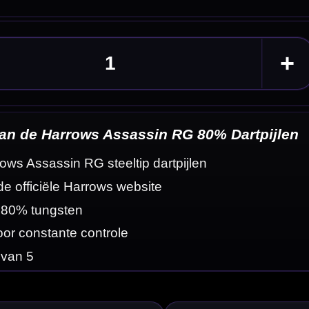
tpijlen
eldingen
 van 80% tungsten
erstappen naar