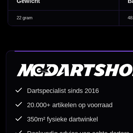
Spelregels Darten
Cadeaubonnen
Direct verzonden
Veilig 
20.000+ op voorraad
Betrouw
Deskundig advies
Fysiek
Van echte darters
350m² i
Betaal veilig met
iDEAL / Wero
Sofort