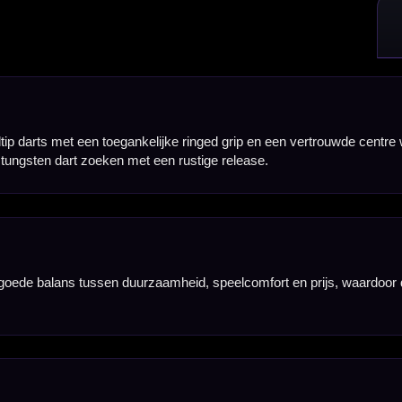
 voldoende houvast tijdens het richten, maar blijft met griprating 1.5 relatief mild en soepel bij 
n de dart, wat zorgt voor een vertrouwd en stabiel gevoel tijdens het gooien.
aakt de pijl prettig speelbaar voor darters die een eenvoudige, no-nonsense barrelvorm zoeken.
 een lengte van 48.00 mm en een barrel width van 6.70 mm.