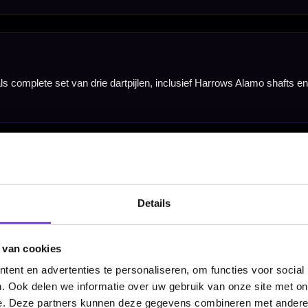
Barrel Width
6.70 mm
Hulp Nodig? Wij helpen graag!
Details
Tel: 085-8769938
Klantenservice@mcdartshop.nl
Mcdartshop.nl Graaf Hendrikstraat 5A1, 4651TB Stee
 van cookies
Nederland.
ent en advertenties te personaliseren, om functies voor social
Verwerking & verzending:
Op voorraad: direct verwerkt 
. Ook delen we informatie over uw gebruik van onze site met on
verzonden. Nabestelling: afhankelijk van leverancier.
e. Deze partners kunnen deze gegevens combineren met andere i