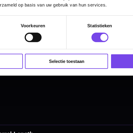
Wil je Mcdartshop.nl volgen?
erzameld op basis van uw gebruik van hun services.
Voorkeuren
Statistieken
Categorieën
Dartpijlen
Selectie toestaan
Dartborden
Soft Tip Darts
Dart Shirts & Kleding
Mobiele Dartbaan
Complete Sets
Scoreborden
Personaliseren