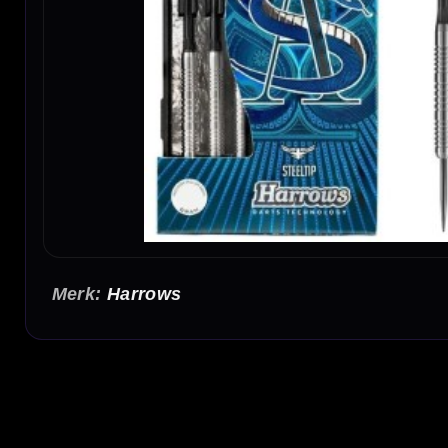
Harrows
Harrows Assassin RG 80% Dartpijlen
De Harrows Assassin RG 80% dartpijlen zijn populaire steeltip darts met een toeganke
en is geschikt voor darters die een betaalbare, betrouwbare tungsten dart zoeken met e
80% tungsten barrel
De barrel is gemaakt van 80% tungsten. Dit zorgt voor een goede balans tussen duurzaa
een echte tungsten dart.