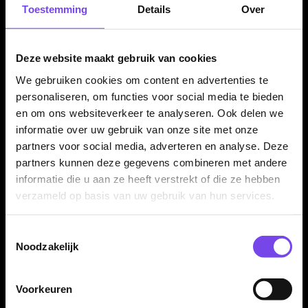
Toestemming
Details
Over
Compleet geleverd met shafts en flights
De Harrows Blaze B Inox Steel dartpijlen worden geleverd als
complete set van drie dartpijlen, inclusief Harrows Supergrip
Deze website maakt gebruik van cookies
shafts en 100 micron Marathon flights. Daardoor kun je direct
We gebruiken cookies om content en advertenties te
spelen met een complete Harrows Blaze setup.
personaliseren, om functies voor social media te bieden
en om ons websiteverkeer te analyseren. Ook delen we
informatie over uw gebruik van onze site met onze
Kenmerken van de Harrows Blaze B Inox Steel Dartpijlen
partners voor social media, adverteren en analyse. Deze
partners kunnen deze gegevens combineren met andere
✓
Originele Harrows Blaze B steeltip dartpijlen
informatie die u aan ze heeft verstrekt of die ze hebben
✓
Gemaakt van Inox Steel
verzameld op basis van uw gebruik van hun services.
✓
Horizontal en reverse cut micro-grooves
✓
Griprating 3 van 5
Toestemmingsselectie
✓
Bredere Blaze B uitvoering
Noodzakelijk
✓
Front loaded balans
✓
Tapered barrelneus
Voorkeuren
✓
Verkrijgbaar in 22 en 24 gram
✓
Inclusief Harrows Supergrip shafts en 100 micron