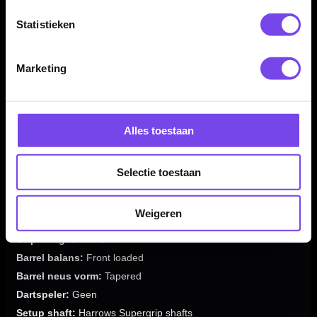
Marathon flights
Statistieken
✓
Geleverd als complete set van 3 dartpijlen
Marketing
Merk:
Harrows
Serie:
Blaze B Inox Steel
Producttype:
Steeltip dartpijlen
Alles toestaan
Materiaal dartpijlen:
Inox Steel / Stainless Steel
Beschikbare gewichten:
22 / 24 gram
Selectie toestaan
Barrel kleur:
Zilver
Barrel vorm:
Teardrop / Tapered
Weigeren
Barrel grip type:
Micro-grooves / Ringed / Razor
Griprating:
3 van 5
Barrel balans:
Front loaded
Barrel neus vorm:
Tapered
Dartspeler:
Geen
Setup shaft:
Harrows Supergrip shafts