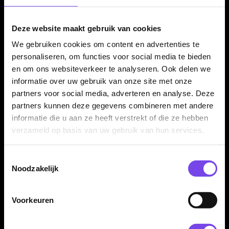
De Harrows Control Parallel 80% dartpijlen worden geleverd
als complete set van drie dartpijlen, inclusief Black Supergrip
Deze website maakt gebruik van cookies
midi shafts en 100 micron Control flights. Daardoor kun je
We gebruiken cookies om content en advertenties te
direct spelen met een complete Harrows Control setup.
personaliseren, om functies voor social media te bieden
en om ons websiteverkeer te analyseren. Ook delen we
informatie over uw gebruik van onze site met onze
Kenmerken van de Harrows Control Parallel 80% Dartpijlen
partners voor social media, adverteren en analyse. Deze
partners kunnen deze gegevens combineren met andere
✓
Originele Harrows Control Parallel steeltip dartpijlen
informatie die u aan ze heeft verstrekt of die ze hebben
✓
Gemaakt van 80% tungsten
verzameld op basis van uw gebruik van hun services.
✓
Parallel barrelprofiel
✓
Prominente micro cuts over de barrel
Toestemmingsselectie
✓
Ontworpen voor de ontwikkelende darter
Noodzakelijk
✓
Match weighed tot +/- 0.05 gram
✓
Verkrijgbaar in 22, 23 en 25 gram
Voorkeuren
✓
Inclusief Black Supergrip midi shafts en 100 micron
Control flights
✓
Geleverd als complete set van 3 dartpijlen