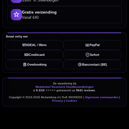
350m² in Steenbergen
Gratis verzending
Vanaf €40
Betaal veilig met
iDEAL / Wero
PayPal
Creditcard
Sofort
Overboeking
Bancontact (BE)
De waardering bij
Webwinkel Keurmerk Klantbeoordelingen
is
9.3/10
⭐⭐⭐⭐⭐
gebaseerd op
5641 reviews
.
Copyright © 2016-2026 Mcdartshop.nl | KvK 66339332 |
Algemene voorwaarden
|
Privacy
|
Cookies
powered by 123webshop.nl