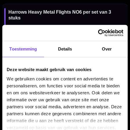
Harrows Heavy Metal Flights NO6 per set van 3
stuks
De Harrows Heavy Metal Flights NO6 worden geleverd per set
van drie stuks. Daarmee heb je direct genoeg flights voor één
complete set dartpijlen. Een goede keuze wanneer je je
Toestemming
Details
Over
huidige flights wilt vervangen of je dartsetup wilt voorzien van
stevige Harrows flights in compacte NO6 vorm.
Deze website maakt gebruik van cookies
We gebruiken cookies om content en advertenties te
Kenmerken van de Harrows Heavy Metal Flights NO6
personaliseren, om functies voor social media te bieden
✓
Originele Harrows dart flights
en om ons websiteverkeer te analyseren. Ook delen we
✓
Heavy Metal design
informatie over uw gebruik van onze site met onze
✓
Ryan Searle uitstraling
partners voor social media, adverteren en analyse. Deze
✓
Standard 6 / NO6 flightvorm
partners kunnen deze gegevens combineren met andere
✓
Gemaakt van stevig 100 micron materiaal
informatie die u aan ze heeft verstrekt of die ze hebben
✓
Rood-zwarte uitvoering
verzameld op basis van uw gebruik van hun services.