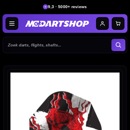
9,3 · 5000+ reviews