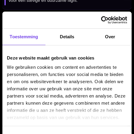
voor een stevige en duurzame flight.
Harrows Luuk Woodhouse Series 3 Flights NO6 per
set van 3 stuks
Toestemming
Details
Over
De Harrows Luuk Woodhouse Series 3 Flights NO6 worden
geleverd per set van drie stuks. Daarmee heb je direct genoeg
flights voor één complete set dartpijlen. Een goede keuze
Deze website maakt gebruik van cookies
wanneer je je huidige flights wilt vervangen of je dartsetup wilt
We gebruiken cookies om content en advertenties te
voorzien van stevige Harrows spelersflights met Silika coating.
personaliseren, om functies voor social media te bieden
en om ons websiteverkeer te analyseren. Ook delen we
informatie over uw gebruik van onze site met onze
Kenmerken van de Harrows Luuk Woodhouse Series 3
partners voor social media, adverteren en analyse. Deze
Flights NO6
partners kunnen deze gegevens combineren met andere
✓
Originele Harrows dart flights
informatie die u aan ze heeft verstrekt of die ze hebben
✓
Luuk Woodhouse Series 3 spelersdesign
verzameld op basis van uw gebruik van hun services.
✓
Standard 6 / NO6 flightvorm
✓
Gemaakt van stevig 100 micron materiaal
Toestemmingsselectie