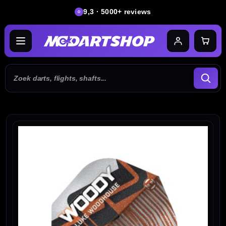
9,3 · 5000+ reviews