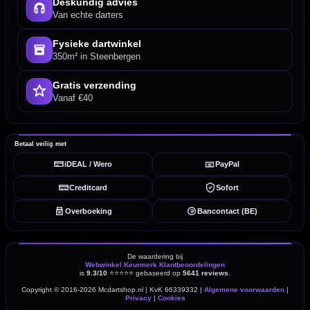
Deskundig advies
Van echte darters
Fysieke dartwinkel
350m² in Steenbergen
Gratis verzending
Vanaf €40
Betaal veilig met
iDEAL / Wero
PayPal
Creditcard
Sofort
Overboeking
Bancontact (BE)
De waardering bij
Webwinkel Keurmerk Klantbeoordelingen
is
9.3/10
⭐⭐⭐⭐⭐
gebaseerd op
5641 reviews
.
Copyright © 2016-2026 Mcdartshop.nl | KvK 66339332 |
Algemene voorwaarden
|
Privacy
|
Cookies