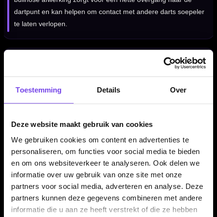
dartpunt en kan helpen om contact met andere darts soepeler
te laten verlopen.
Compleet geleverd met shafts, flights en Quick Point
tool
De Harrows Luke Woodhouse V1 Quick Point 90% dartpijlen
Toestemming
Details
Over
worden geleverd als complete set van drie dartpijlen, inclusief
shafts, flights, Quick Points en Quick Point tool. Daardoor kun
Deze website maakt gebruik van cookies
je direct spelen en heb je meteen het juiste systeem om je
punten te wisselen.
We gebruiken cookies om content en advertenties te
personaliseren, om functies voor social media te bieden
en om ons websiteverkeer te analyseren. Ook delen we
Kenmerken van de Harrows Luke Woodhouse V1 Quick
informatie over uw gebruik van onze site met onze
Point 90% Dartpijlen
partners voor social media, adverteren en analyse. Deze
partners kunnen deze gegevens combineren met andere
✓
Originele Harrows Luke Woodhouse dartpijlen
informatie die u aan ze heeft verstrekt of die ze hebben
✓
Ontworpen in samenwerking met Luke Woodhouse