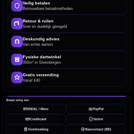
Veilig betalen
Betrouwbare betaalmethodes
Retour & ruilen
Snel en duidelijk geregeld
Deskundig advies
Van echte darters
Fysieke dartwinkel
350m² in Steenbergen
Gratis verzending
Vanaf €40
Betaal veilig met
iDEAL / Wero
PayPal
Creditcard
Sofort
Overboeking
Bancontact (BE)