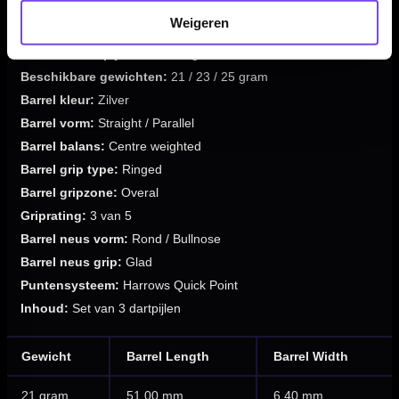
Serie:
V1 Quick Point
Weigeren
Producttype:
Steeltip dartpijlen
Materiaal dartpijlen:
90% tungsten
Beschikbare gewichten:
21 / 23 / 25 gram
Barrel kleur:
Zilver
Barrel vorm:
Straight / Parallel
Barrel balans:
Centre weighted
Barrel grip type:
Ringed
Barrel gripzone:
Overal
Griprating:
3 van 5
Barrel neus vorm:
Rond / Bullnose
Barrel neus grip:
Glad
Puntensysteem:
Harrows Quick Point
Inhoud:
Set van 3 dartpijlen
Gewicht
Barrel Length
Barrel Width
21 gram
51.00 mm
6.40 mm