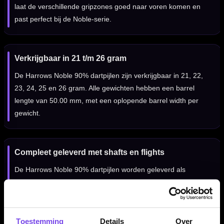
laat de verschillende gripzones goed naar voren komen en
past perfect bij de Noble-serie.
Verkrijgbaar in 21 t/m 26 gram
De Harrows Noble 90% dartpijlen zijn verkrijgbaar in 21, 22,
23, 24, 25 en 26 gram. Alle gewichten hebben een barrel
lengte van 50.00 mm, met een oplopende barrel width per
gewicht.
Compleet geleverd met shafts en flights
De Harrows Noble 90% dartpijlen worden geleverd als
complete set van drie dartpijlen, inclusief Harrows Supergrip
Carbon shafts en Harrows Noble flights. Daardoor kun je
direct spelen met een complete Harrows Noble setup.
Toestemming
Details
Over