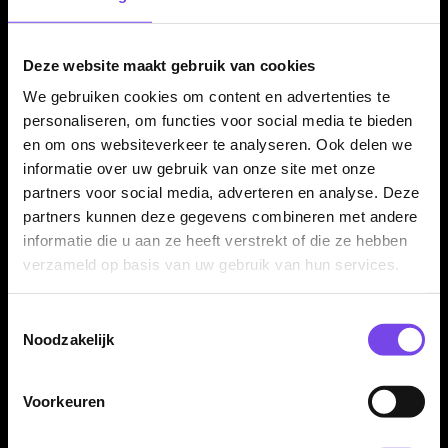
Kenmerken van de Harrows Noble 90% Dartpijlen
Deze website maakt gebruik van cookies
✓
Originele Harrows Noble steeltip dartpijlen
We gebruiken cookies om content en advertenties te
✓
Gemaakt van 90% tungsten
personaliseren, om functies voor social media te bieden
✓
Unieke barrelvorm met tapered front en concave rear
en om ons websiteverkeer te analyseren. Ook delen we
✓
Predator grip aan de voorkant
informatie over uw gebruik van onze site met onze
✓
Ring grip aan de achterkant
partners voor social media, adverteren en analyse. Deze
✓
Zwart, zilver en gouden afwerking
partners kunnen deze gegevens combineren met andere
✓
Verkrijgbaar in 21, 22, 23, 24, 25 en 26 gram
informatie die u aan ze heeft verstrekt of die ze hebben
✓
Barrel lengte: 50.00 mm
verzameld op basis van uw gebruik van hun services.
✓
Inclusief Harrows Supergrip Carbon shafts en Noble
flights
Toestemmingsselectie
✓
Geleverd als complete set van 3 dartpijlen
Noodzakelijk
Voorkeuren
Merk:
Harrows
Serie:
Noble