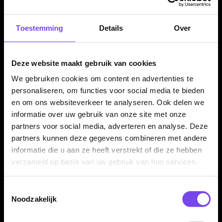
Harrows Plain Silika Flights Blauw per set van 3
stuks
Toestemming
Details
Over
De Harrows Plain Silika Flights Blauw worden geleverd per set
van drie stuks. Daarmee heb je direct genoeg flights voor één
complete set dartpijlen. Een goede keuze wanneer je je
Deze website maakt gebruik van cookies
huidige flights wilt vervangen of je dartsetup wilt aanpassen
We gebruiken cookies om content en advertenties te
met een compacte Standard 6 flightvorm.
personaliseren, om functies voor social media te bieden
en om ons websiteverkeer te analyseren. Ook delen we
informatie over uw gebruik van onze site met onze
Kenmerken van de Harrows Plain Silika Flights Blauw
partners voor social media, adverteren en analyse. Deze
partners kunnen deze gegevens combineren met andere
✓
Originele Harrows dart flights
informatie die u aan ze heeft verstrekt of die ze hebben
✓
Plain Silika design
verzameld op basis van uw gebruik van hun services.
✓
Standard 6 / NO6 flightvorm
✓
Gemaakt van stevig 100 micron materiaal
Toestemmingsselectie
✓
Blauwe uitvoering
Noodzakelijk
✓
Compactere vorm dan standaard No.2
✓
Past op vrijwel iedere normale dartshaft