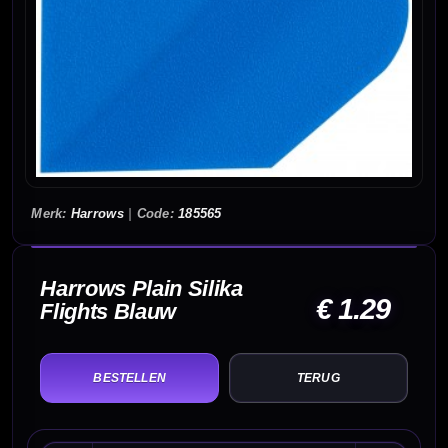
Harrows
|
185565
Harrows Plain Silika
€ 1.29
Flights Blauw
TERUG