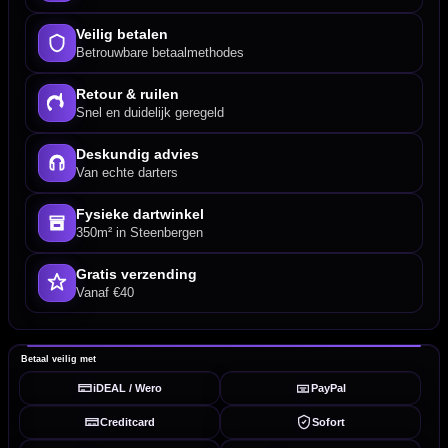
Veilig betalen
Betrouwbare betaalmethodes
Retour & ruilen
Snel en duidelijk geregeld
Deskundig advies
Van echte darters
Fysieke dartwinkel
350m² in Steenbergen
Gratis verzending
Vanaf €40
Betaal veilig met
iDEAL / Wero
PayPal
Creditcard
Sofort