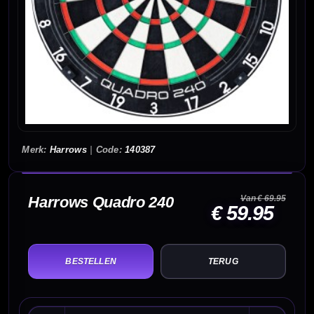
Harrows
|
140387
Harrows Quadro 240
Van € 69.95
€ 59.95
TERUG