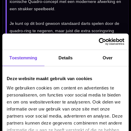
iconische Quadro-concept met een modernere afwerking en
een strakker speelbeeld.
Je kunt op dit bord gewoon standaard darts spelen door de
quadro-ring te negeren, maar juist die extra scoringsring
maakt het bord zo leuk voor alternatieve spelvormen,
precisietraining en fanatieke darters die eens iets anders
willen dan een traditioneel wedstrijdbord.
Toestemming
Details
Over
Kenmerken van de Harrows Quadro 240
Deze website maakt gebruik van cookies
✓
Uniek dartbord met extra quadro-ring
We gebruiken cookies om content en advertenties te
✓
Vier keer de waarde per quadro-vak
personaliseren, om functies voor social media te bieden
✓
Maximale score van 240 met drie darts
en om ons websiteverkeer te analyseren. Ook delen we
✓
Ultradunne geharde bedrading
informatie over uw gebruik van onze site met onze
✓
SMART sisal technologie
partners voor social media, adverteren en analyse. Deze
✓
Clear Sight number ring
partners kunnen deze gegevens combineren met andere
informatie die u aan ze heeft verstrekt of die ze hebben