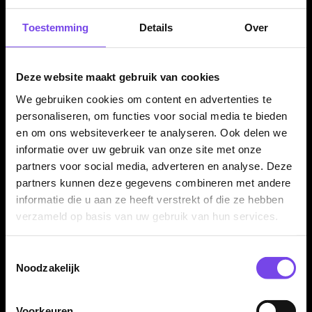
Harrows Solo Flights Black per set van 3 stuks
De Harrows Solo Flights Black worden geleverd per set van
Toestemming
Details
Over
drie stuks. Daarmee heb je direct genoeg voor één complete
set dartpijlen. Ideaal wanneer je wilt overstappen op een
Deze website maakt gebruik van cookies
geïntegreerd systeem waarbij shaft en flight altijd goed op
elkaar aansluiten.
We gebruiken cookies om content en advertenties te
personaliseren, om functies voor social media te bieden
en om ons websiteverkeer te analyseren. Ook delen we
Kenmerken van de Harrows Solo Flights Black
informatie over uw gebruik van onze site met onze
partners voor social media, adverteren en analyse. Deze
✓
Origineel Harrows Solo systeem
partners kunnen deze gegevens combineren met andere
✓
Flight en shaft in één geheel
informatie die u aan ze heeft verstrekt of die ze hebben
✓
NO6 flightvorm
verzameld op basis van uw gebruik van hun services.
✓
Gemaakt van stevig kunststof
✓
Zwarte uitvoering
Toestemmingsselectie
✓
Consistente flightstand tijdens het gooien
Noodzakelijk
✓
Geen losse shafts en flights nodig
✓
Geleverd per set van 3 stuks
Voorkeuren