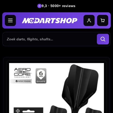
9,3 · 5000+ reviews