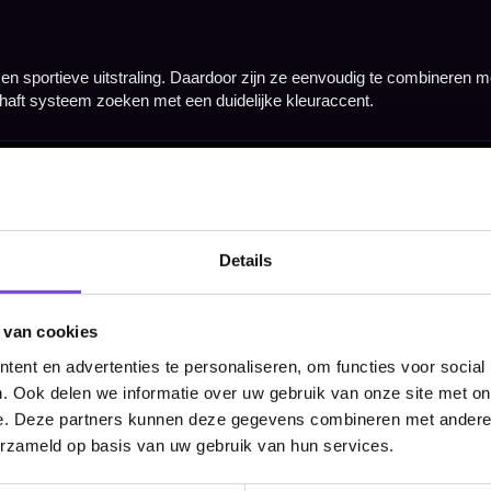
Hulp Nodig? Wij helpen graag!
Tel: 085-8769938
Klantenservice@mcdartshop.nl
Mcdartshop.nl Graaf Hendrikstraat 5A1, 4651TB Stee
Nederland.
Details
Verwerking & verzending:
Op voorraad: direct verwerkt 
verzonden. Nabestelling: afhankelijk van leverancier.
Wil je Mcdartshop.nl volgen?
 van cookies
ent en advertenties te personaliseren, om functies voor social
. Ook delen we informatie over uw gebruik van onze site met on
e. Deze partners kunnen deze gegevens combineren met andere i
erzameld op basis van uw gebruik van hun services.
Categorieën