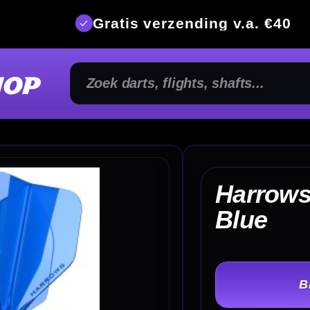
is verzending v.a. €40
350m² fysi
Harrows Solo Flights
€ 
Blue
TER
-
Lengte: