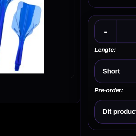
Kies een optie
Pre-order:
Kies een optie
Kenmerken van de Harrows Solo Flights Blue
✓
Origineel Harrows Solo systeem
✓
Flight en shaft in één geheel
✓
NO6 flightvorm
✓
Gemaakt van stevig kunststof
✓
Blauwe uitvoering