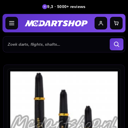
9,3 · 5000+ reviews