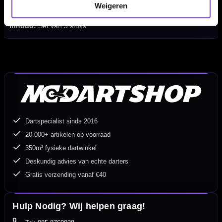
Serie:
Harrows Supergrip Carbon
Weigeren
Geschikt voor:
Steeltip en softtip dartpijlen
Inhoud:
Set van 3 stuks
Dartspecialist sinds 2016
20.000+ artikelen op voorraad
350m² fysieke dartwinkel
Deskundig advies van echte darters
Gratis verzending vanaf €40
Hulp Nodig? Wij helpen graag!