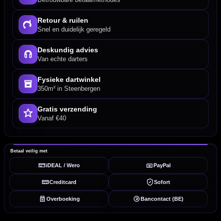
Retour & ruilen
Snel en duidelijk geregeld
Deskundig advies
Van echte darters
Fysieke dartwinkel
350m² in Steenbergen
Gratis verzending
Vanaf €40
Betaal veilig met
iDEAL / Wero
PayPal
Creditcard
Sofort
Overboeking
Bancontact (BE)