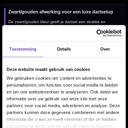
Zwart/gouden afwerking voor een luxe dartsetup
De zwart/gouden kleur geeft je dartset een strakke en
premium uitstraling. Deze Harrows Supergrip Carbon shafts
combineren mooi met zwarte, gouden, witte, zilveren of
transparante flights en passen goed bij zowel steeltip als
Toestemming
Details
Over
softtip dartpijlen.
Deze website maakt gebruik van cookies
Harrows Supergrip Carbon shafts per set van 3
We gebruiken cookies om content en advertenties te
stuks
personaliseren, om functies voor social media te bieden
De Harrows Supergrip Carbon Shafts Zwart Goud worden
en om ons websiteverkeer te analyseren. Ook delen we
geleverd per set van drie stuks. Daarmee heb je direct genoeg
informatie over uw gebruik van onze site met onze
shafts voor één complete set dartpijlen. Ideaal als vervanging,
partners voor social media, adverteren en analyse. Deze
upgrade of reserve voor je huidige dartsetup.
partners kunnen deze gegevens combineren met andere
informatie die u aan ze heeft verstrekt of die ze hebben
verzameld op basis van uw gebruik van hun services.