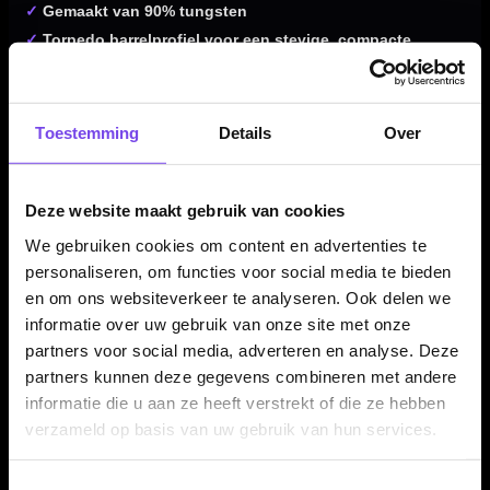
✓
Gemaakt van 90% tungsten
✓
Torpedo barrelprofiel voor een stevige, compacte
ligging in de hand
✓
Diepe single en dual ring cuts over de volledige barrel
✓
Harrows Quick Point Technology voor snel
Toestemming
Details
Over
verwisselbare punten
✓
Standaard geleverd met 26 mm Quick Points
Deze website maakt gebruik van cookies
✓
Barrel length van 50,00 mm bij alle gewichten
✓
Verkrijgbaar in 22, 23 en 24 gram
We gebruiken cookies om content en advertenties te
✓
Compleet geleverd met Midi Supergrip shafts, 100
personaliseren, om functies voor social media te bieden
micron Supergrip flights en Quick Point Tool
en om ons websiteverkeer te analyseren. Ook delen we
informatie over uw gebruik van onze site met onze
partners voor social media, adverteren en analyse. Deze
partners kunnen deze gegevens combineren met andere
Dartpijl Materiaal:
90% Tungsten
informatie die u aan ze heeft verstrekt of die ze hebben
Dartpijl Gewicht:
22-23-24 Gram
verzameld op basis van uw gebruik van hun services.
Dartpijl Kleur:
Zilver / Zwart
Barrel profiel:
Torpedo barrel
Toestemmingsselectie