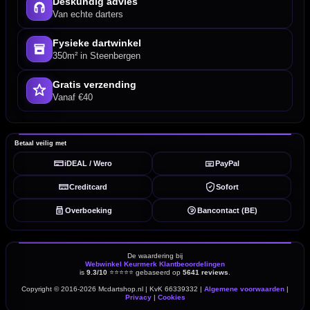
Deskundig advies
Van echte darters
Fysieke dartwinkel
350m² in Steenbergen
Gratis verzending
Vanaf €40
Betaal veilig met
iDEAL / Wero
PayPal
Creditcard
Sofort
Overboeking
Bancontact (BE)
De waardering bij
Webwinkel Keurmerk Klantbeoordelingen
is
9.3/10
⭐⭐⭐⭐⭐
gebaseerd op
5641 reviews
.
Copyright © 2016-2026 Mcdartshop.nl | KvK 66339332 |
Algemene voorwaarden
|
Privacy
|
Cookies