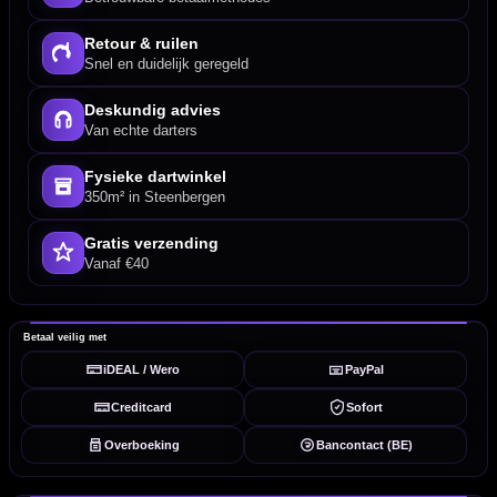
Retour & ruilen
Snel en duidelijk geregeld
Deskundig advies
Van echte darters
Fysieke dartwinkel
350m² in Steenbergen
Gratis verzending
Vanaf €40
Betaal veilig met
iDEAL / Wero
PayPal
Creditcard
Sofort
Overboeking
Bancontact (BE)