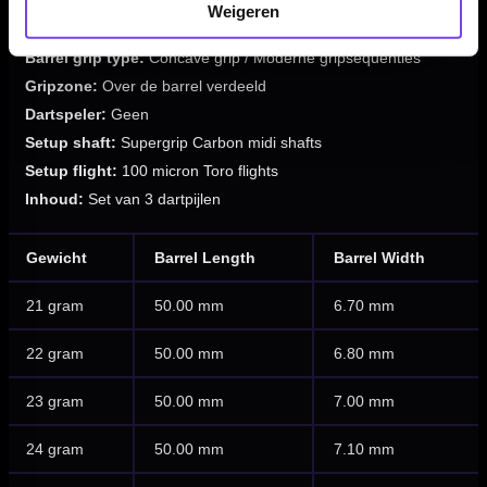
Barrel kleur:
Koper / Zwart / Zilver
Weigeren
Barrel balans:
Front-weighted
Barrel grip type:
Concave grip / Moderne gripsequenties
Gripzone:
Over de barrel verdeeld
Dartspeler:
Geen
Setup shaft:
Supergrip Carbon midi shafts
Setup flight:
100 micron Toro flights
Inhoud:
Set van 3 dartpijlen
Gewicht
Barrel Length
Barrel Width
21 gram
50.00 mm
6.70 mm
22 gram
50.00 mm
6.80 mm
23 gram
50.00 mm
7.00 mm
24 gram
50.00 mm
7.10 mm