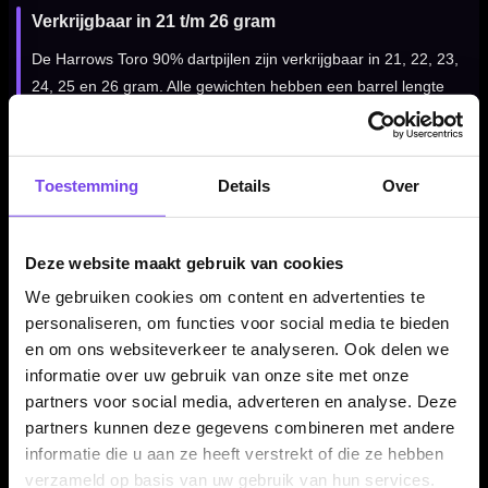
Verkrijgbaar in 21 t/m 26 gram
De Harrows Toro 90% dartpijlen zijn verkrijgbaar in 21, 22, 23,
24, 25 en 26 gram. Alle gewichten hebben een barrel lengte
van 50.00 mm, met een oplopende barrel width per gewicht.
Toestemming
Details
Over
Compleet geleverd met shafts en flights
De Harrows Toro 90% dartpijlen worden geleverd als complete
Deze website maakt gebruik van cookies
set van drie dartpijlen, inclusief Supergrip Carbon midi shafts
en 100 micron Toro flights. Daardoor kun je direct spelen met
We gebruiken cookies om content en advertenties te
een complete Harrows Toro setup.
personaliseren, om functies voor social media te bieden
en om ons websiteverkeer te analyseren. Ook delen we
informatie over uw gebruik van onze site met onze
Kenmerken van de Harrows Toro 90% Dartpijlen
partners voor social media, adverteren en analyse. Deze
partners kunnen deze gegevens combineren met andere
✓
Originele Harrows Toro steeltip dartpijlen
informatie die u aan ze heeft verstrekt of die ze hebben
✓
Gemaakt van 90% tungsten
verzameld op basis van uw gebruik van hun services.