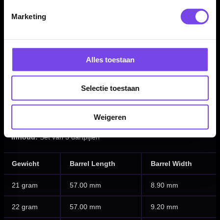
Producttype:
Steeltip dartpijlen
Marketing
Materiaal dartpijlen:
Brass
Beschikbare gewichten:
21 / 22 / 23 / 24 gram
Barrel kleur:
Mat zilver / Blauw
Alles toestaan
Barrel vorm:
Bulbous
Barrel grip type:
Shark / Ringed / Scalloped
Gripzone:
Over de barrel verdeeld
Selectie toestaan
Dartspeler:
Geen
Setup shaft:
Harrows Supergrip Fusion shafts
Weigeren
Setup flight:
Harrows Prime flights
Inhoud:
Set van 3 dartpijlen
Gewicht
Barrel Length
Barrel Width
21 gram
57.00 mm
8.90 mm
22 gram
57.00 mm
9.20 mm