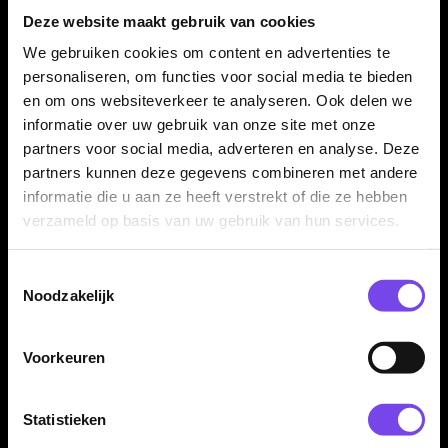
Deze website maakt gebruik van cookies
Kenmerken van de Harrows Vespa Brass Dartpijlen
We gebruiken cookies om content en advertenties te
✓
Originele Harrows Vespa Brass dartpijlen
personaliseren, om functies voor social media te bieden
en om ons websiteverkeer te analyseren. Ook delen we
✓
Steeltip dartpijlen
informatie over uw gebruik van onze site met onze
✓
Gemaakt van brass
partners voor social media, adverteren en analyse. Deze
✓
Bulbous barrelvorm
partners kunnen deze gegevens combineren met andere
✓
Shark, ringed en scalloped grip over de barrel
informatie die u aan ze heeft verstrekt of die ze hebben
✓
Matte zilveren tungsten-look afwerking
verzameld op basis van uw gebruik van hun services.
✓
Electric blue ringdetails
✓
Verkrijgbaar in 21, 22, 23 en 24 gram
Toestemmingsselectie
✓
Inclusief Harrows Prime flights en Supergrip Fusion
Noodzakelijk
shafts
✓
Geleverd als complete set van 3 dartpijlen
Voorkeuren
Merk:
Harrows
Statistieken
Serie:
Vespa Brass