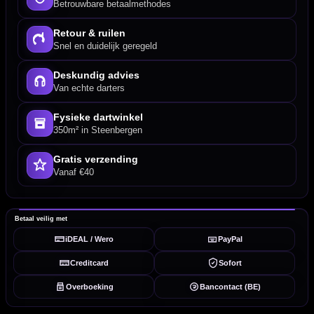
Betrouwbare betaalmethodes
Retour & ruilen
Snel en duidelijk geregeld
Deskundig advies
Van echte darters
Fysieke dartwinkel
350m² in Steenbergen
Gratis verzending
Vanaf €40
Betaal veilig met
iDEAL / Wero
PayPal
Creditcard
Sofort
Overboeking
Bancontact (BE)