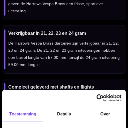
geven de Harrows Vespa Brass een frisse, sportieve
uitstraling.
Verkrijgbaar in 21, 22, 23 en 24 gram
De Harrows Vespa Brass dartpijlen zijn verkrijgbaar in 21, 22,
23 en 24 gram. De 21, 22 en 23 gram uitvoeringen hebben
een barrel lengte van 57.00 mm, terwijl de 24 gram uitvoering
59.00 mm lang is.
Compleet geleverd met shafts en flights
De Harrows Vespa Brass dartpijlen worden geleverd als
complete set van drie dartpijlen, inclusief Harrows Prime flights
en Harrows Supergrip Fusion shafts. Daardoor kun je direct
Toestemming
Details
Over
spelen met een complete Harrows setup.