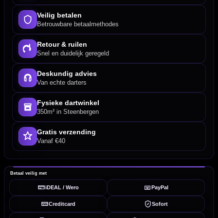
Veilig betalen
Betrouwbare betaalmethodes
Retour & ruilen
Snel en duidelijk geregeld
Deskundig advies
Van echte darters
Fysieke dartwinkel
350m² in Steenbergen
Gratis verzending
Vanaf €40
Betaal veilig met
iDEAL / Wero
PayPal
Creditcard
Sofort