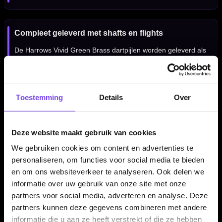
Compleet geleverd met shafts en flights
De Harrows Vivid Green Brass dartpijlen worden geleverd als
complete set van drie dartpijlen, inclusief Harrows Speedline
shafts en Vivid flights. Daardoor kun je direct spelen met een
complete Harrows Vivid setup.
Toestemming
Details
Over
Kenmerken van de Harrows Vivid Green Brass Dartpijlen
Deze website maakt gebruik van cookies
✓
Originele Harrows Vivid Green steeltip dartpijlen
We gebruiken cookies om content en advertenties te
✓
Gemaakt van brass
personaliseren, om functies voor social media te bieden
✓
Groene nitro-lacquer coating
en om ons websiteverkeer te analyseren. Ook delen we
✓
Opnieuw uitgesneden voor brasskleurig contrast
informatie over uw gebruik van onze site met onze
✓
Toegankelijke dart voor beginnende en recreatieve
partners voor social media, adverteren en analyse. Deze
spelers
partners kunnen deze gegevens combineren met andere
✓
Verkrijgbaar in 22 en 24 gram
informatie die u aan ze heeft verstrekt of die ze hebben