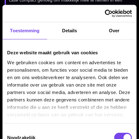
case compact genoeg om makkelijk mee te nemen in een
darttas, sporttas of rugzak.
Toestemming
Details
Over
Praktisch voor training en wedstrijden
Door de combinatie van sterke bescherming, een slim formaat
en accessoirevakken is deze Jack Daniels dartcase geschikt
Deze website maakt gebruik van cookies
voor trainingen, competitieavonden, toernooien en recreatief
We gebruiken cookies om content en advertenties te
darten.
personaliseren, om functies voor social media te bieden
en om ons websiteverkeer te analyseren. Ook delen we
informatie over uw gebruik van onze site met onze
Darts en accessoires niet inbegrepen
partners voor social media, adverteren en analyse. Deze
partners kunnen deze gegevens combineren met andere
Dit product bestaat uit de Jack Daniels Slim EVA Darts Case
informatie die u aan ze heeft verstrekt of die ze hebben
Strong Protection White zelf. Darts, flights, shafts, punten en
verzameld op basis van uw gebruik van hun services.
overige accessoires worden niet meegeleverd en moeten
apart aanwezig zijn of apart worden aangeschaft.
Toestemmingsselectie
Noodzakelijk