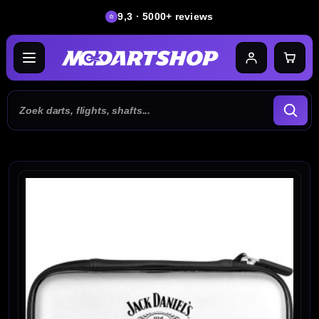
9,3 · 5000+ reviews