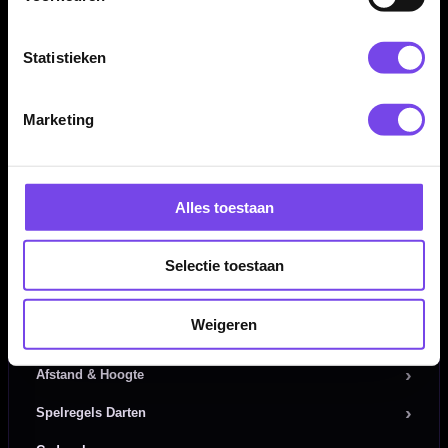
Statistieken
Handige links
Contact
Marketing
Verzendingen
Retouren en Ruilen
Alles toestaan
Garantie en Klachten
Betaalmogelijkheden
Selectie toestaan
Order Verwerking
Weigeren
Bedrijfsgegevens
Afstand & Hoogte
Spelregels Darten