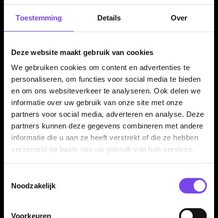
20.000+ artikelen op voorraad
350m² fysieke dartwinkel
Toestemming
Details
Over
Deskundig advies van echte darters
Gratis verzending vanaf €40
Deze website maakt gebruik van cookies
We gebruiken cookies om content en advertenties te
Hulp Nodig? Wij helpen graag!
personaliseren, om functies voor social media te bieden
Tel: 085-8769938
en om ons websiteverkeer te analyseren. Ook delen we
Klantenservice@mcdartshop.nl
informatie over uw gebruik van onze site met onze
partners voor social media, adverteren en analyse. Deze
Mcdartshop.nl Graaf Hendrikstraat 5A1, 4651TB Steenbergen,
Nederland.
partners kunnen deze gegevens combineren met andere
informatie die u aan ze heeft verstrekt of die ze hebben
Verwerking & verzending
verzameld op basis van uw gebruik van hun services.
Op voorraad: direct verwerkt en verzonden. Nabestelling:
afhankelijk van leverancier.
Toestemmingsselectie
Wil je Mcdartshop.nl volgen?
Noodzakelijk
Voorkeuren