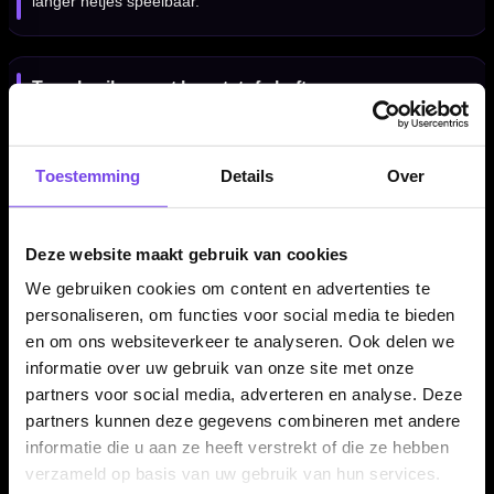
langer netjes speelbaar.
Te gebruiken met kunststof shafts
De L-Style Fantom EZ L1 flights werken met kunststof shafts.
Voor de strakste passing en beste aansluiting worden L-Style
Toestemming
Details
Over
shafts aanbevolen, maar ze zijn ook geschikt voor veel
standaard kunststof shafts.
Deze website maakt gebruik van cookies
We gebruiken cookies om content en advertenties te
Verpakt per set van 3 flights
personaliseren, om functies voor social media te bieden
De L-Style Fantom EZ L1 Flights Clear worden geleverd per
en om ons websiteverkeer te analyseren. Ook delen we
set van drie stuks. Daarmee heb je direct genoeg flights voor
informatie over uw gebruik van onze site met onze
één complete set dartpijlen. Ideaal als vervanging, reserve of
partners voor social media, adverteren en analyse. Deze
als transparante upgrade voor je huidige L-Style setup.
partners kunnen deze gegevens combineren met andere
informatie die u aan ze heeft verstrekt of die ze hebben
verzameld op basis van uw gebruik van hun services.