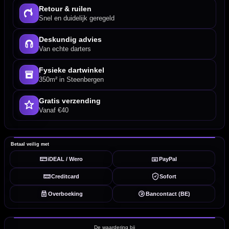
Retour & ruilen
Snel en duidelijk geregeld
Deskundig advies
Van echte darters
Fysieke dartwinkel
350m² in Steenbergen
Gratis verzending
Vanaf €40
Betaal veilig met
iDEAL / Wero
PayPal
Creditcard
Sofort
Overboeking
Bancontact (BE)
De waardering bij