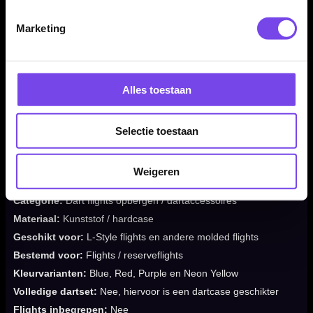
✓
Beschermt flights tegen buigen, breken en vervormen
✓
Handig voor het meenemen van reserveflights
Marketing
✓
Compact en lichtgewicht ontwerp
✓
Verkrijgbaar in meerdere kleuren
✓
Niet bedoeld als volledige dartcase
Alles toestaan
✓
Flights en accessoires niet inbegrepen
Selectie toestaan
Merk:
L-Style
Serie:
KrystaL Flight Case SP
Weigeren
Producttype:
Flightcase / molded flight case
Categorie:
Dart flights opbergen / dartaccessoires
Materiaal:
Kunststof / hardcase
Geschikt voor:
L-Style flights en andere molded flights
Bestemd voor:
Flights / reserveflights
Kleurvarianten:
Blue, Red, Purple en Neon Yellow
Volledige dartset:
Nee, hiervoor is een dartcase geschikter
Flights inbegrepen:
Nee