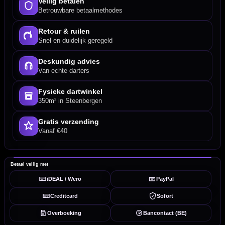
Veilig betalen
Betrouwbare betaalmethodes
Retour & ruilen
Snel en duidelijk geregeld
Deskundig advies
Van echte darters
Fysieke dartwinkel
350m² in Steenbergen
Gratis verzending
Vanaf €40
Betaal veilig met
iDEAL / Wero
PayPal
Creditcard
Sofort
Overboeking
Bancontact (BE)