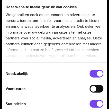
Deze website maakt gebruik van cookies
Deze case is vooral bedoeld voor het opbergen en
beschermen van flights. Voor het meenemen van een
We gebruiken cookies om content en advertenties te
volledige dartset is een L-Style KrystaL One of andere
personaliseren, om functies voor social media te bieden
dartcase geschikter.
en om ons websiteverkeer te analyseren. Ook delen we
informatie over uw gebruik van onze site met onze
partners voor social media, adverteren en analyse. Deze
partners kunnen deze gegevens combineren met andere
Flights en accessoires niet inbegrepen
informatie die u aan ze heeft verstrekt of die ze hebben
Dit product bestaat uit de L-Style KrystaL Flight Case SP zelf.
verzameld op basis van uw gebruik van hun services.
Flights, darts, shafts en overige accessoires worden niet
meegeleverd en moeten apart aanwezig zijn of apart worden
Toestemmingsselectie
aangeschaft.
Noodzakelijk
Voorkeuren
Kenmerken van de L-Style KrystaL Flight Case SP
✓
Compacte L-Style KrystaL flightcase
Statistieken
✓
Speciaal geschikt voor L-Style en molded flights