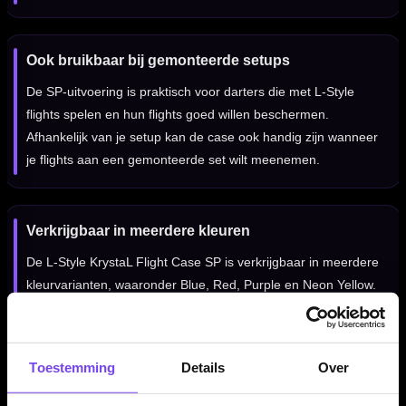
Ook bruikbaar bij gemonteerde setups
De SP-uitvoering is praktisch voor darters die met L-Style
flights spelen en hun flights goed willen beschermen.
Afhankelijk van je setup kan de case ook handig zijn wanneer
je flights aan een gemonteerde set wilt meenemen.
Verkrijgbaar in meerdere kleuren
De L-Style KrystaL Flight Case SP is verkrijgbaar in meerdere
kleurvarianten, waaronder Blue, Red, Purple en Neon Yellow.
Zo kun je een uitvoering kiezen die past bij je dartset of
andere L-Style accessoires.
Toestemming
Details
Over
Niet bedoeld als volledige dartcase