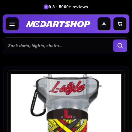
9,3 · 5000+ reviews