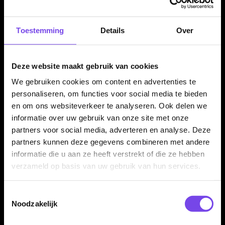
eenvoudig mee naar elke dartavond. De KrystaL One past
makkelijk in een darttas, sporttas of rugzak.
Toestemming
Details
Over
Clear White uitvoering
Deze website maakt gebruik van cookies
De Clear White uitvoering geeft de case een frisse en
We gebruiken cookies om content en advertenties te
moderne uitstraling. De lichte afwerking past goed bij veel
personaliseren, om functies voor social media te bieden
dartsets, flights en shafts.
en om ons websiteverkeer te analyseren. Ook delen we
informatie over uw gebruik van onze site met onze
partners voor social media, adverteren en analyse. Deze
Darts en accessoires niet inbegrepen
partners kunnen deze gegevens combineren met andere
Dit product bestaat uit de L-Style KrystaL One Dart Case Mike
informatie die u aan ze heeft verstrekt of die ze hebben
De Decker Clear White zelf. Darts, flights, shafts en overige
verzameld op basis van uw gebruik van hun services.
accessoires worden niet meegeleverd en moeten apart
aanwezig zijn of apart worden aangeschaft.
Toestemmingsselectie
Noodzakelijk