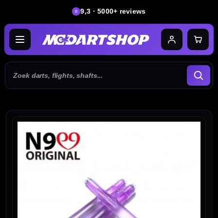
9,3 · 5000+ reviews