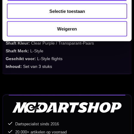
Lengte-indicatie:
190 Short / 260 Inbetween / 330 Medium
Selectie toestaan
Shaft Lengte:
33 mm / 40 mm / 47 mm, exclusief schroefdraad
Shaft Materiaal:
Polycarbonaat / Kunststof
Shaft Type:
Locked
Weigeren
Shaft Serie:
Natural 9 / N9
Shaft Kleur:
Clear Purple / Transparant-Paars
Shaft Merk:
L-Style
Geschikt voor:
L-Style flights
Inhoud:
Set van 3 stuks
Dartspecialist sinds 2016
20.000+ artikelen op voorraad