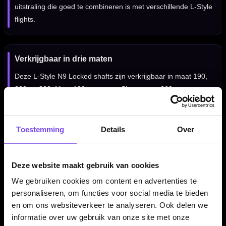
uitstraling die goed te combineren is met verschillende L-Style
flights.
Verkrijgbaar in drie maten
Deze L-Style N9 Locked shafts zijn verkrijgbaar in maat 190,
260 en 330. Maat 190 staat voor Short, maat 260 voor
Inbetween en maat 330 voor Medium. De lengtes zijn 33 mm,
40 mm en 47 mm, gemeten exclusief schroefdraad.
Toestemming
Details
Over
Verpakt per set van 3 shafts
Deze website maakt gebruik van cookies
De L-Style N9 Locked Shafts Clear Purple worden geleverd
We gebruiken cookies om content en advertenties te
per set van drie stuks. Daarmee heb je direct genoeg shafts
personaliseren, om functies voor social media te bieden
voor één complete set dartpijlen.
en om ons websiteverkeer te analyseren. Ook delen we
informatie over uw gebruik van onze site met onze