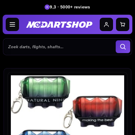
9,3 · 5000+ reviews