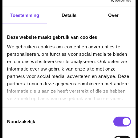
Toestemming
Details
Over
Verkrijgbaar in meerdere kleuren
De Natural 9 KrystaL Flight Case Twin Colour is verkrijgbaar in
meerdere kleurvarianten, waaronder Blueberry, Berry, Ideal
Deze website maakt gebruik van cookies
Green en Red Eye. Zo kun je een kleur kiezen die past bij je
We gebruiken cookies om content en advertenties te
setup of persoonlijke stijl.
personaliseren, om functies voor social media te bieden
en om ons websiteverkeer te analyseren. Ook delen we
informatie over uw gebruik van onze site met onze
Flights en accessoires niet inbegrepen
partners voor social media, adverteren en analyse. Deze
partners kunnen deze gegevens combineren met andere
Dit product bestaat uit de L-Style Natural 9 KrystaL Flight Case
informatie die u aan ze heeft verstrekt of die ze hebben
Twin Colour zelf met karabijnhaak, wristband en card holder.
verzameld op basis van uw gebruik van hun services.
Flights, darts, shafts en overige accessoires worden niet
meegeleverd en moeten apart aanwezig zijn of apart worden
Toestemmingsselectie
aangeschaft.
Noodzakelijk