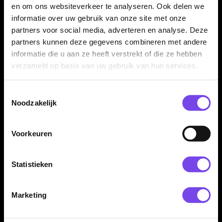
en om ons websiteverkeer te analyseren. Ook delen we
informatie over uw gebruik van onze site met onze
partners voor social media, adverteren en analyse. Deze
Dartspecialist sinds 2016
partners kunnen deze gegevens combineren met andere
20.000+ artikelen op voorraad
informatie die u aan ze heeft verstrekt of die ze hebben
350m² fysieke dartwinkel
verzameld op basis van uw gebruik van hun services.
Deskundig advies van echte darters
Gratis verzending vanaf €40
Toestemmingsselectie
Noodzakelijk
Hulp Nodig? Wij helpen graag!
Voorkeuren
Tel: 085-8769938
Klantenservice@mcdartshop.nl
Statistieken
Mcdartshop.nl Graaf Hendrikstraat 5A1, 4651TB Steenbergen,
Nederland.
Marketing
Verwerking & verzending
Op voorraad: direct verwerkt en verzonden. Nabestelling:
afhankelijk van leverancier.