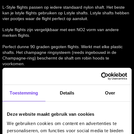
L-Style flights passen op iedere standaard nylon shaft. Het beste
kan je lstyle flights gebruiken op Lstyle shafts. Lstyle shafts hebben
vier pootjes waar de flight perfect op aansluit.
Lstyle flights zijn vergelijkbaar met een NO2 vorm van andere
merken flights.
Perfect dunne 90 graden gegoten flights. Werkt met elke plastic
shafts. Het champagne ringsysteem (reeds ingebouwd in de
Champagne-ring) beschermt de shaft om robin hoods te
voorkomen.
Flight Vorm:
Standaard
Flight Materiaal:
Kunststof
Flight Kleur:
Zwart/Blauw
Flight Merk:
L-Style
Toestemming
Details
Over
Dartspeler:
Berry van Peer
L-Style
flights zijn verpakt per set van 3 stuks.
Deze website maakt gebruik van cookies
We gebruiken cookies om content en advertenties te
personaliseren, om functies voor social media te bieden