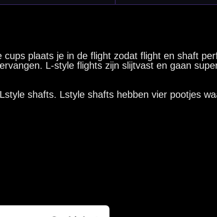
nbergen,
en