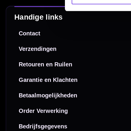
Direct verzonden
Veilig 
20.000+ op voorraad
Betrouw
Deskundig advies
Fysiek
Van echte darters
350m² i
Betaal veilig met
iDEAL / Wero
Sofort
Webwink
is
9.3/10
Copyright © 2016-2026 Mcdartshop.n