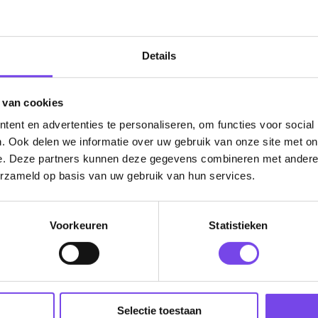
Dartpijlen
Dartborden
Details
Soft Tip Darts
Dart Shirts & Kleding
 van cookies
Mobiele Dartbaan
ent en advertenties te personaliseren, om functies voor social
. Ook delen we informatie over uw gebruik van onze site met on
Complete Sets
e. Deze partners kunnen deze gegevens combineren met andere i
Scoreborden
erzameld op basis van uw gebruik van hun services.
Personaliseren
Voorkeuren
Statistieken
Dart Accessoires
Surrounds
Selectie toestaan