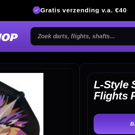
is verzending v.a. €40
350m² fysi
L-Style Signature Shape
€
Flights Paul Lim Zwart
TER
-