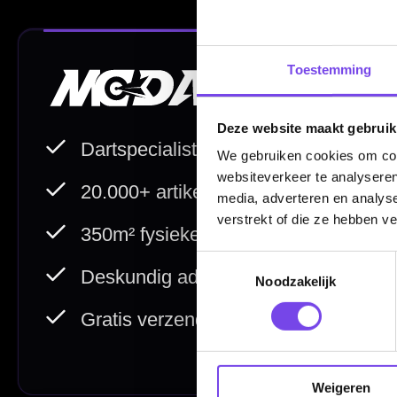
Contact
Verzendingen
Toestemming
Retouren en Ruilen
Garantie en Klachten
Deze website maakt gebruik
Betaalmogelijkheden
We gebruiken cookies om cont
websiteverkeer te analyseren
Order Verwerking
media, adverteren en analys
Bedrijfsgegevens
verstrekt of die ze hebben v
Afstand & Hoogte
Toestemmingsselectie
Noodzakelijk
Spelregels Darten
Cadeaubonnen
Weigeren