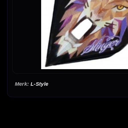
L-Style
L-Style Signature Shape Flights Paul Lim Zwart
L-style Signature flights zijn spelers flights binnen het assortiment 
Lstyle flights zijn gemaakt uit één geheel. In deze flights gebruik je
aansluiten op de shaft. Dit gestroomlijnde geheel zorgt er voor dat je
mee. Lstyle is één van de meest gebruikte flights onder profession
L-Style flights passen op iedere standaard nylon shaft. Het beste kan
flight perfect op aansluit.
Lstyle Shape Champagne flights zijn vergelijkbaar met een NO6 vor
Flight Vorm:
Shape
Flight Materiaal:
Kunststof
Flight Kleur:
Zwart
Flight Merk:
L-Style