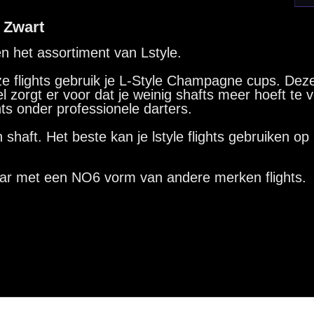
Hulp Nodig? Wij helpen graag!
Tel: 085-8769938
Klantenservice@mcdartshop.nl
Mcdartshop.nl Graaf Hendrikstraat 5A1, 4651TB Stee
Nederland.
Verwerking & verzending:
Op voorraad: direct verwerkt 
verzonden. Nabestelling: afhankelijk van leverancier.
Wil je Mcdartshop.nl volgen?
Categorieën