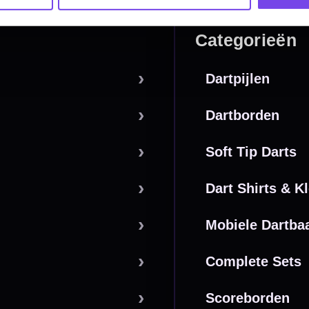
betalen
Retour & ruilen
bare betaalmethodes
Snel en duidelijk geregeld
e dartwinkel
Gratis verzending
n Steenbergen
Vanaf €40
PayPal
Creditcard
Overboeking
Bancontact (BE)
De waardering bij
el Keurmerk Klantbeoordelingen
⭐⭐⭐⭐⭐
gebaseerd op
5641 reviews
.
l | KvK 66339332 |
Algemene voorwaarden
|
Privacy
|
Cookies
powered