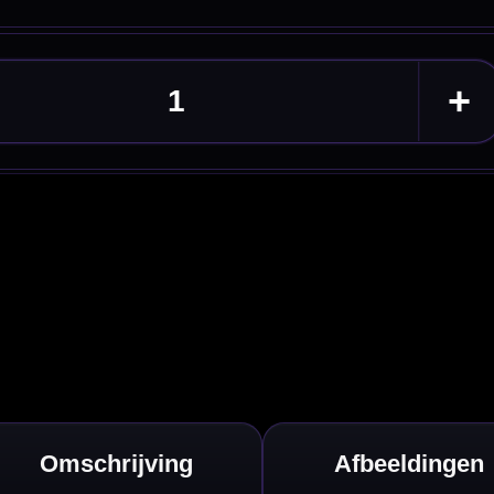
eldingen
 shaft perfect
 gaan super lang
 pootjes waar de