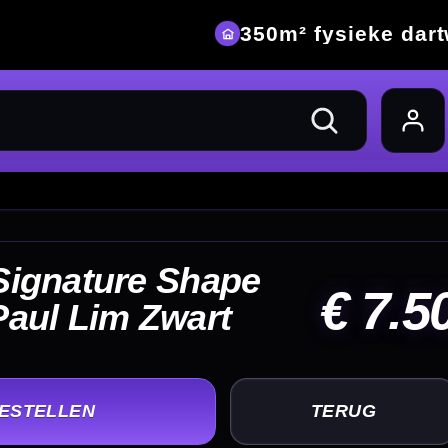
eke dartwinkel
 7.50
UG
+