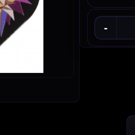
Omschrijving
Afbe
van Lstyle.
 L-Style Champagne cups. Deze cups plaats je in de flight zodat flight en
 weinig shafts meer hoeft te vervangen. L-style flights zijn slijtvast en
ele darters.
 je lstyle flights gebruiken op Lstyle shafts. Lstyle shafts hebben vier
m van andere merken flights.