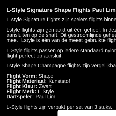
Dartspeler:
Paul Lim
L-Style
flights zijn verpakt per set van 3 stuks.
Dartspecialist sinds 2016
20.000+ artikelen op voorraad
350m² fysieke dartwinkel
Deskundig advies van echte darters
Gratis verzending vanaf €40
Handige links