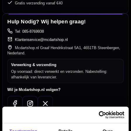
Gratis verzending vanaf €40
Hulp Nodig? Wij helpen graag!
Tel: 085-8769938
Klantenservice@mcdartshop.nl
Mcdartshop.nl Graaf Hendrikstraat 5A1, 4651TB Steenbergen,
Nederland.
Verwerking & verzending
Op voorraad: direct verwerkt en verzonden. Nabestelling:
afhankelijk van leverancier.
Wil je Mcdartshop.nl volgen?
Handige links
Toestemming
Details
Over