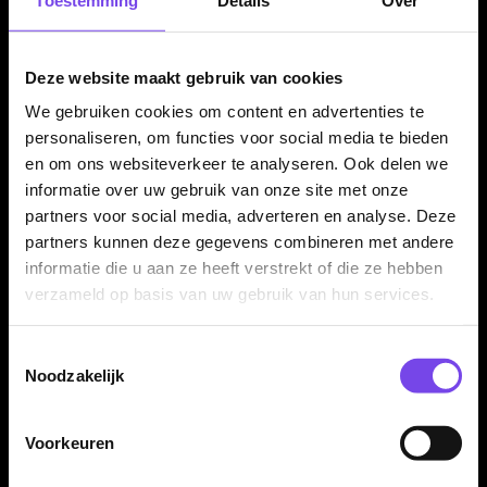
Contact
Deze website maakt gebruik van cookies
Verzendingen
We gebruiken cookies om content en advertenties te
Retouren en Ruilen
personaliseren, om functies voor social media te bieden
en om ons websiteverkeer te analyseren. Ook delen we
Garantie en Klachten
informatie over uw gebruik van onze site met onze
Betaalmogelijkheden
partners voor social media, adverteren en analyse. Deze
partners kunnen deze gegevens combineren met andere
Order Verwerking
informatie die u aan ze heeft verstrekt of die ze hebben
Bedrijfsgegevens
verzameld op basis van uw gebruik van hun services.
Afstand & Hoogte
Toestemmingsselectie
Spelregels Darten
Noodzakelijk
Cadeaubonnen
Voorkeuren
Categorieën