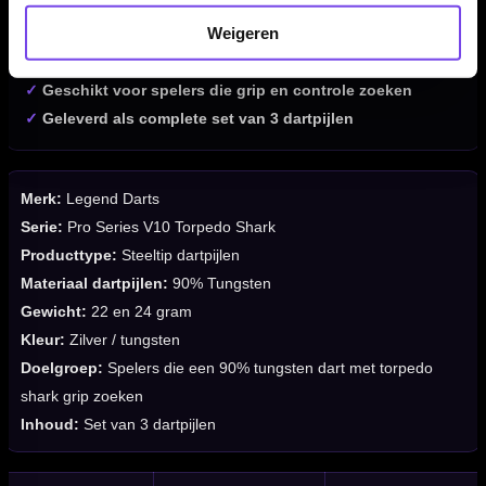
✓
Verkrijgbaar in 22 en 24 gram
Weigeren
✓
Barrellengte van 49.8 en 49.9 mm
✓
Barrelbreedte van 6.6 en 6.7 mm
✓
Geschikt voor spelers die grip en controle zoeken
✓
Geleverd als complete set van 3 dartpijlen
Merk:
Legend Darts
Serie:
Pro Series V10 Torpedo Shark
Producttype:
Steeltip dartpijlen
Materiaal dartpijlen:
90% Tungsten
Gewicht:
22 en 24 gram
Kleur:
Zilver / tungsten
Doelgroep:
Spelers die een 90% tungsten dart met torpedo
shark grip zoeken
Inhoud:
Set van 3 dartpijlen