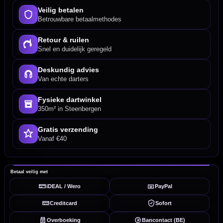
Veilig betalen
Betrouwbare betaalmethodes
Retour & ruilen
Snel en duidelijk geregeld
Deskundig advies
Van echte darters
Fysieke dartwinkel
350m² in Steenbergen
Gratis verzending
Vanaf €40
Betaal veilig met
iDEAL / Wero
PayPal
Creditcard
Sofort
Overboeking
Bancontact (BE)