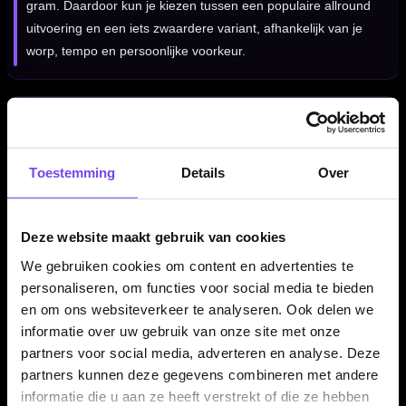
gram. Daardoor kun je kiezen tussen een populaire allround
uitvoering en een iets zwaardere variant, afhankelijk van je
worp, tempo en persoonlijke voorkeur.
Voor spelers die grip en controle zoeken
De Legend Darts Pro Series V10 Torpedo Shark is vooral
Toestemming
Details
Over
geschikt voor darters die een 90% tungsten dart zoeken met
een torpedo barrel, shark grip en veel gevoel tijdens de
release.
Deze website maakt gebruik van cookies
We gebruiken cookies om content en advertenties te
personaliseren, om functies voor social media te bieden
Professionele steeltip dartpijlen
en om ons websiteverkeer te analyseren. Ook delen we
Deze Legend Darts Pro Series V10 dartpijlen zijn uitgevoerd
informatie over uw gebruik van onze site met onze
als steeltip darts en bedoeld voor gebruik op een sisal
partners voor social media, adverteren en analyse. Deze
dartbord. Door de combinatie van 90% tungsten, torpedo
partners kunnen deze gegevens combineren met andere
shark profiel en dual grip is dit een set voor spelers die serieus
informatie die u aan ze heeft verstrekt of die ze hebben