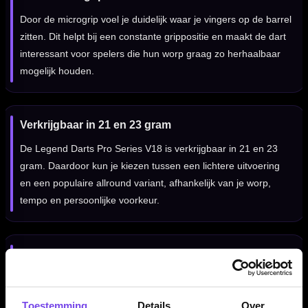
Door de microgrip voel je duidelijk waar je vingers op de barrel
zitten. Dit helpt bij een constante grippositie en maakt de dart
interessant voor spelers die hun worp graag zo herhaalbaar
mogelijk houden.
Verkrijgbaar in 21 en 23 gram
De Legend Darts Pro Series V18 is verkrijgbaar in 21 en 23
gram. Daardoor kun je kiezen tussen een lichtere uitvoering
en een populaire allround variant, afhankelijk van je worp,
tempo en persoonlijke voorkeur.
Voor spelers die fijne grip zoeken
De Legend Darts Pro Series V18 Microgrip is vooral geschikt
voor darters die een 90% tungsten steeltip dart zoeken met
Toestemming
Details
Over