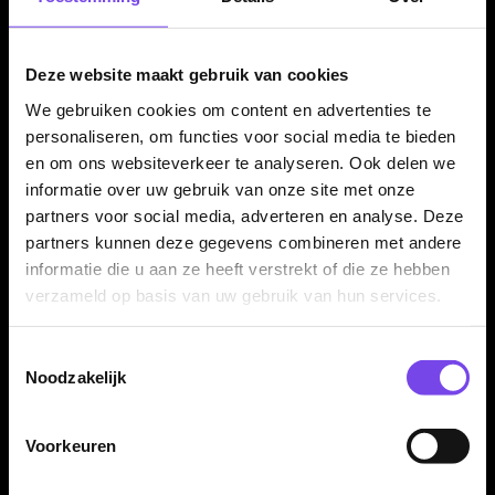
fijne grip, controle en een rustige release. De set past goed bij
spelers die niet te veel grip willen, maar wel voldoende
houvast nodig hebben.
Deze website maakt gebruik van cookies
We gebruiken cookies om content en advertenties te
personaliseren, om functies voor social media te bieden
Professionele steeltip dartpijlen
en om ons websiteverkeer te analyseren. Ook delen we
Deze Legend Darts Pro Series V18 dartpijlen zijn uitgevoerd
informatie over uw gebruik van onze site met onze
als steeltip darts en bedoeld voor gebruik op een sisal
partners voor social media, adverteren en analyse. Deze
partners kunnen deze gegevens combineren met andere
dartbord. Door de combinatie van 90% tungsten, microgrip en
informatie die u aan ze heeft verstrekt of die ze hebben
complete levering is dit een set voor spelers die serieus met
verzameld op basis van uw gebruik van hun services.
hun materiaal bezig zijn.
Toestemmingsselectie
Noodzakelijk
Compleet geleverd als set van 3 dartpijlen
De Legend Darts Pro Series V18 Microgrip wordt geleverd als
Voorkeuren
complete set van drie steeltip darts met Legend shafts en
Legend flights. Hierdoor kun je direct spelen en de set later