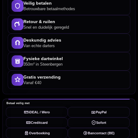
Veilig betalen
Betrouwbare betaalmethodes
Retour & ruilen
Snel en duidelijk geregeld
Deskundig advies
Van echte darters
Fysieke dartwinkel
350m² in Steenbergen
Gratis verzending
Vanaf €40
Betaal veilig met
iDEAL / Wero
PayPal
Creditcard
Sofort
Overboeking
Bancontact (BE)