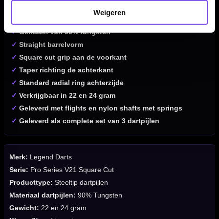
✓
Steeltip dartpijlen van Legend Darts
Weigeren
✓
Pro Series V21 Square Cut
✓
Gemaakt van 90% tungsten
✓
Straight barrelvorm
✓
Square cut grip aan de voorkant
✓
Taper richting de achterkant
✓
Standard radial ring achterzijde
✓
Verkrijgbaar in 22 en 24 gram
✓
Geleverd met flights en nylon shafts met springs
✓
Geleverd als complete set van 3 dartpijlen
Merk:
Legend Darts
Serie:
Pro Series V21 Square Cut
Producttype:
Steeltip dartpijlen
Materiaal dartpijlen:
90% Tungsten
Gewicht:
22 en 24 gram