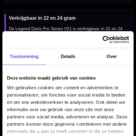
Verkrijgbaar in 22 en 24 gram
De Legend Darts Pro Series V21 is verkrijgbaar in 22 en 24
gram. Daardoor kun je kiezen tussen een populaire allround
uitvoering en een iets zwaardere variant, afhankelijk van je
worp, tempo en persoonlijke voorkeur.
Toestemming
Details
Over
Voor spelers die frontgrip zoeken
Deze website maakt gebruik van cookies
De Legend Darts Pro Series V21 Square Cut is vooral geschikt
We gebruiken cookies om content en advertenties te
voor darters die een 90% tungsten dart zoeken met duidelijke
personaliseren, om functies voor social media te bieden
grip aan de voorkant, een straight barrelvorm en een
en om ons websiteverkeer te analyseren. Ook delen we
gecontroleerd gevoel tijdens het gooien.
informatie over uw gebruik van onze site met onze
partners voor social media, adverteren en analyse. Deze
partners kunnen deze gegevens combineren met andere
informatie die u aan ze heeft verstrekt of die ze hebben
Professionele steeltip dartpijlen