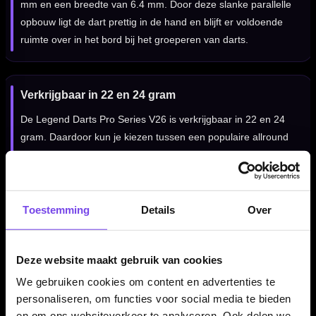
mm en een breedte van 6.4 mm. Door deze slanke parallelle
opbouw ligt de dart prettig in de hand en blijft er voldoende
ruimte over in het bord bij het groeperen van darts.
Verkrijgbaar in 22 en 24 gram
De Legend Darts Pro Series V26 is verkrijgbaar in 22 en 24
gram. Daardoor kun je kiezen tussen een populaire allround
uitvoering en een iets zwaardere variant, afhankelijk van je
worp, tempo en persoonlijke voorkeur.
Toestemming
Details
Over
Voor spelers die fijne grip zoeken
De Legend Darts Pro Series V26 Fine Micro Ring is vooral
Deze website maakt gebruik van cookies
geschikt voor darters die een slanke tungsten dart zoeken met
We gebruiken cookies om content en advertenties te
subtiele grip, een parallel barrelprofiel en een gecontroleerde
personaliseren, om functies voor social media te bieden
release.
en om ons websiteverkeer te analyseren. Ook delen we