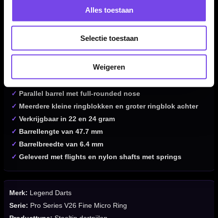
Alles toestaan
Kenmerken van de Legend Darts Pro Series V26 90%
Dartpijlen
Selectie toestaan
✓
Steeltip dartpijlen van Legend Darts
✓
Pro Series V26 Fine Micro Ring
Weigeren
✓
Gemaakt van 90% tungsten
✓
Fine micro ring grip
✓
Parallel barrel met full-rounded nose
✓
Meerdere kleine ringblokken en groter ringblok achter
✓
Verkrijgbaar in 22 en 24 gram
✓
Barrellengte van 47.7 mm
✓
Barrelbreedte van 6.4 mm
✓
Geleverd met flights en nylon shafts met springs
Merk:
Legend Darts
Serie:
Pro Series V26 Fine Micro Ring