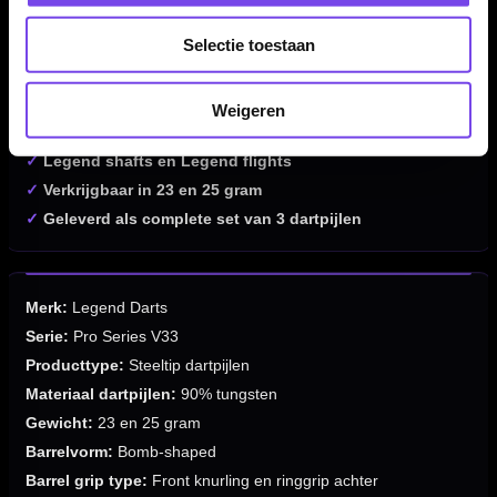
✓
Gemaakt van 90% tungsten
Selectie toestaan
✓
Bomb-shaped barrel
✓
Knurling op de voorste helft van de barrel
✓
Ringen richting de achterkant
Weigeren
✓
Compacte barrel van 38 mm lang en 8 mm breed
✓
Legend shafts en Legend flights
✓
Verkrijgbaar in 23 en 25 gram
✓
Geleverd als complete set van 3 dartpijlen
Merk:
Legend Darts
Serie:
Pro Series V33
Producttype:
Steeltip dartpijlen
Materiaal dartpijlen:
90% tungsten
Gewicht:
23 en 25 gram
Barrelvorm:
Bomb-shaped
Barrel grip type:
Front knurling en ringgrip achter