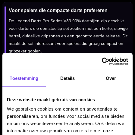
Voor spelers die compacte darts prefereren
De Legend Darts Pro Series V33 90% dartpijlen zijn geschikt
voor darters die een steeltip set zoeken met een korte, stevige
barrel, duidelijke gripzones en een gecontroleerde release. Dit
maakt de set interessant voor spelers die graag compact en
gripzeker gooien.
Legend shafts en Legend flights
Toestemming
Details
Over
De set wordt geleverd met Legend shafts en Legend flights.
Daardoor krijg je een complete steeltip set waarmee je direct
Deze website maakt gebruik van cookies
kunt spelen en jouw setup later verder kunt afstemmen op je
eigen voorkeur.
We gebruiken cookies om content en advertenties te
personaliseren, om functies voor social media te bieden
en om ons websiteverkeer te analyseren. Ook delen we
informatie over uw gebruik van onze site met onze
Verkrijgbaar in 23 en 25 gram