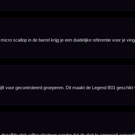
 te voelen.
se. Dit maakt de
rkeur.
l.