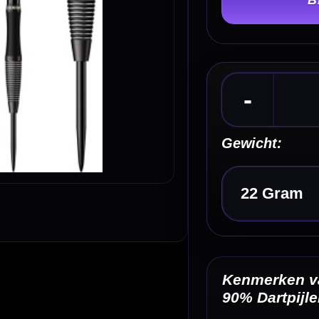
Gewicht:
Kies een optie
Kenmerken van de Legend Darts Revolution Ser
90% Dartpijlen
✓
Steeltip darts van Legend Darts
✓
Onderdeel van de Revolution Series
✓
Gemaakt van 90% tungsten
✓
Micro scallop voor vaste gripreferentie
✓
Zwarte titanium coating
Omschrijving
Afbe