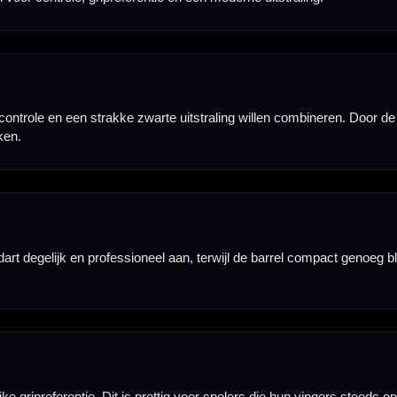
straling. De donkere afwerking laat het unieke barrel design duidelijk naar voren komen.
es. De breedte van 7.3 mm geeft de dart een stevige ligging in de hand zonder onnodig lang aan
 steeltip set zoeken met compacte ligging, duidelijke gripreferentie en een gecontroleerde relea
ltip set waarmee je direct kunt spelen en jouw setup later verder kunt afstemmen op je eigen voo
m. Daarmee kun je kiezen tussen twee populaire steeltip gewichten binnen dezelfde B01 barrelstij