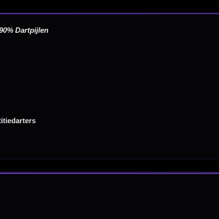
Nederland.
Verwerking & verzending:
Op voorraad: direct verwerkt 
verzonden. Nabestelling: afhankelijk van leverancier.
Wil je Mcdartshop.nl volgen?
Categorieën
Dartpijlen
Dartborden
Soft Tip Darts
Dart Shirts & Kleding
Mobiele Dartbaan
Complete Sets