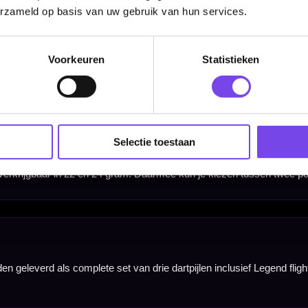
erzameld op basis van uw gebruik van hun services.
Voorkeuren
Statistieken
Barrel Width
Selectie toestaan
7.30 mm
7.30 mm
Hulp Nodig? Wij helpen graag!
Tel: 085-8769938
Klantenservice@mcdartshop.nl
Mcdartshop.nl Graaf Hendrikstraat 5A1, 4651TB Stee