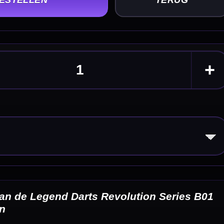
ies B01
eldingen