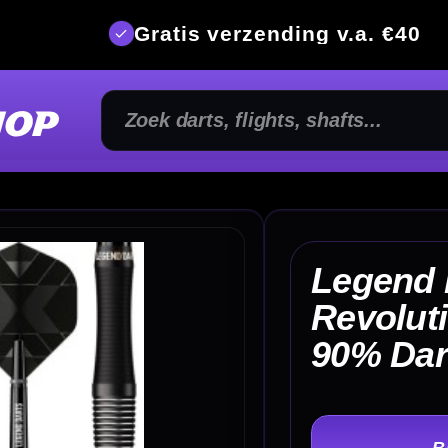
is verzending v.a. €40
350m² fysi
Legend Darts
Revolution Series B01
€ 
90% Dartpijlen
TER
-