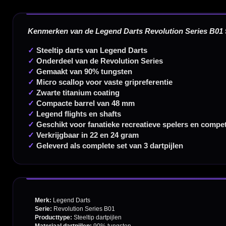
20.000+ artikelen op voorraad
350m² fysieke dartwinkel
Deskundig advies van echte darters
Gratis verzending vanaf €40
Handige links
Contact
Verzendingen
Retouren en Ruilen
Garantie en Klachten
Betaalmogelijkheden
Order Verwerking