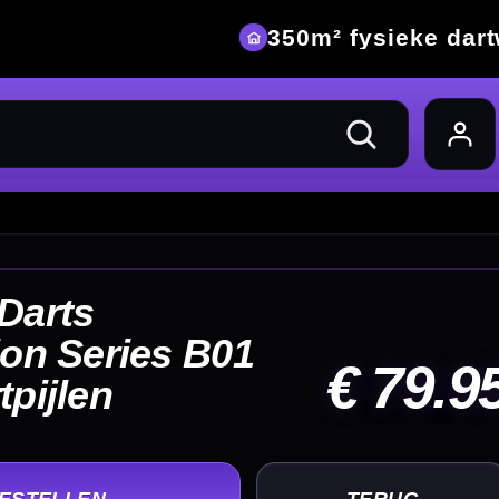
eke dartwinkel
79.95
UG
+