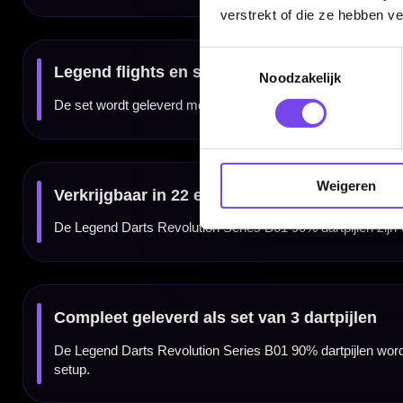
Materiaal dartpijlen:
90% tungsten
Gewicht:
22 en 24 gram
verstrekt of die ze hebben v
Barrel grip type:
Micro scallop
Coating:
Zwarte titanium coating
Kleur:
Zwart
Toestemmingsselectie
Shafts:
Legend shafts
Flights:
Legend flights
Noodzakelijk
Doelgroep:
Fanatieke recreatieve spelers en competitiedarters
Inhoud:
Set van 3 dartpijlen inclusief shafts en flights
Gewicht
Barrel Length
Weigeren
22 gram
48.00 mm
24 gram
48.00 mm
Dartspecialist sinds 2016