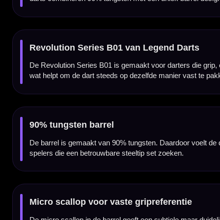
Zwarte titanium coating
De zwarte titanium coating geeft de Revolution Series B01 een moderne en krachtige uit
Compacte barrel van 48 mm
Met een barrel length van 48 mm is de B01 een compacte dart binnen de Revolution Seri
Voor spelers die controle en gripreferentie zoeken
De Legend Darts Revolution Series B01 90% dartpijlen zijn geschikt voor darters die een
set interessant voor fanatieke recreatieve spelers en competitiedarters.
Legend flights en shafts
De set wordt geleverd met Legend flights en shafts. Daardoor krijg je een complete stee
Verkrijgbaar in 22 en 24 gram
De Legend Darts Revolution Series B01 90% dartpijlen zijn verkrijgbaar in 22 en 24 gra