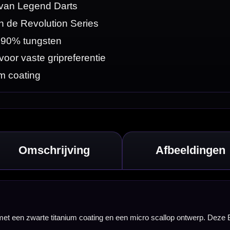
ontwerp. Deze B01
ie voor je vingers,
 B01 geschikt voor
essief aanvoelt.