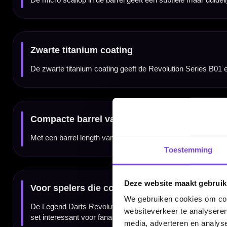
Compleet geleverd als set van 3 dartpijlen
De Legend Darts Revolution Series B01 90% dartpijlen worden geleverd als complete set
setup.
Kenmerken van de Legend Darts Revolution Series B01 90% Dartpijlen
✓
Steeltip darts van Legend Darts
✓
Onderdeel van de Revolution Series
✓
Gemaakt van 90% tungsten
✓
Micro scallop voor vaste gripreferentie
✓
Zwarte titanium coating
✓
Compacte barrel van 48 mm
✓
Legend flights en shafts
Toestemming
✓
Geschikt voor fanatieke recreatieve spelers en competitiedarters
✓
Verkrijgbaar in 22 en 24 gram
✓
Geleverd als complete set van 3 dartpijlen
Deze website maakt gebruik
We gebruiken cookies om cont
Merk:
Legend Darts
websiteverkeer te analyseren
Serie:
Revolution Series B01
Producttype:
Steeltip dartpijlen
media, adverteren en analys