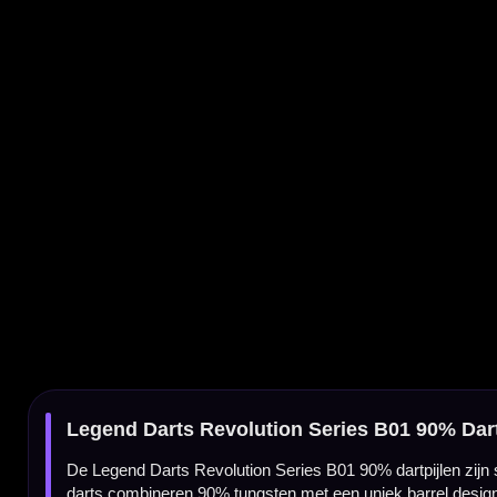
Legend Darts Revolution Series B01 90% Dartpijlen
De Legend Darts Revolution Series B01 90% dartpijlen zijn steeltip darts voor spelers
darts combineren 90% tungsten met een uniek barrel design voor controle, gripreferenti
Revolution Series B01 van Legend Darts
De Revolution Series B01 is gemaakt voor darters die grip, controle en een strakke zwarte
wat helpt om de dart steeds op dezelfde manier vast te pakken.
90% tungsten barrel
De barrel is gemaakt van 90% tungsten. Daardoor voelt de dart degelijk en professionee
spelers die een betrouwbare steeltip set zoeken.
Micro scallop voor vaste gripreferentie
De micro scallop in de barrel geeft een subtiele maar duidelijke gripreferentie. Dit is pr