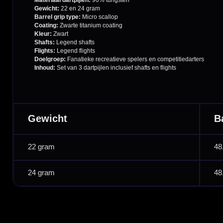
Bedrijfsgegevens
Afstand & Hoogte
Spelregels Darten
Cadeaubonnen
Direct verzonden
Veilig 
20.000+ op voorraad
Betrouw
Deskundig advies
Fysiek
Van echte darters
350m² i
Betaal veilig met
iDEAL / Wero