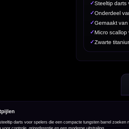
 die een compacte tungsten barrel zoeken met een zwarte titanium coating en een micro scallop 
e en een moderne uitstraling.
 uitstraling willen combineren. Door de micro scallop in de barrel krijg je een duidelijke referent
l aan, terwijl de barrel compact genoeg blijft voor gecontroleerd groeperen. Dit maakt de Legend
ettig voor spelers die hun vingers steeds op dezelfde plek willen plaatsen zonder dat de dart te agr