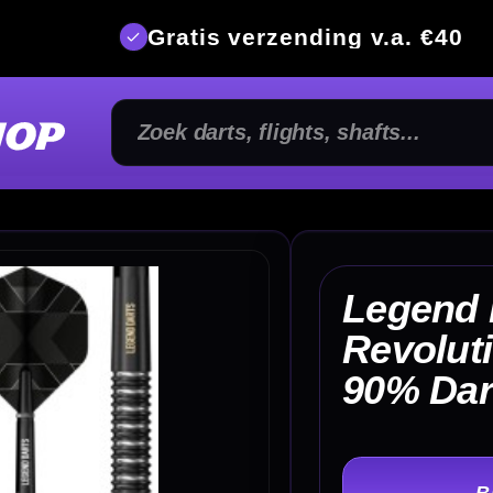
is verzending v.a. €40
350m² fysi
Legend Darts
Revolution Series B07
€ 
90% Dartpijlen
TER
-