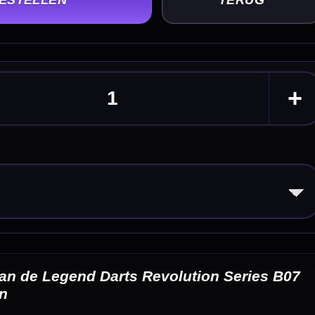
ies B07
eldingen