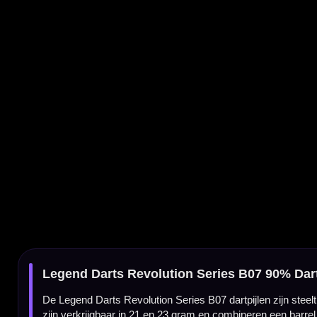
Legend Darts Revolution Series B07 90% Dartpijlen
De Legend Darts Revolution Series B07 dartpijlen zijn steeltip darts voor spelers die 
zijn verkrijgbaar in 21 en 23 gram en combineren een barrel van 52 mm met een breed
Revolution Series B07 van Legend Darts
De Revolution Series van Legend Darts is gemaakt voor darters die een technische steel
vooral interessant voor spelers die een lange, slanke barrel zoeken met herkenbare ri
90% tungsten barrel
Deze dart is gemaakt van 90% tungsten. Door het hoge tungstenpercentage blijft de barre
Series B07 interessant voor darters die controle zoeken in een hoogwaardige steeltip da
Black titanium coating
De black titanium coating geeft deze Legend dartpijlen een donkere en moderne uitstral
look.