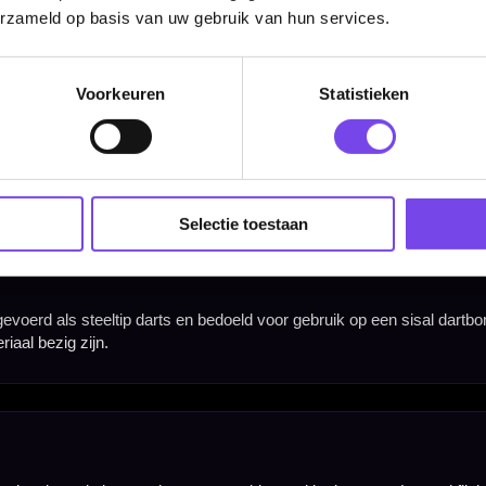
erzameld op basis van uw gebruik van hun services.
Voorkeuren
Statistieken
Width
6.45 mm
Selectie toestaan
6.45 mm
Hulp Nodig? Wij helpen graag!
Tel: 085-8769938
Klantenservice@mcdartshop.nl
Mcdartshop.nl Graaf Hendrikstraat 5A1, 4651TB Stee
Nederland.
Verwerking & verzending:
Op voorraad: direct verwerkt 