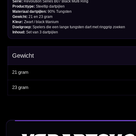
Afstand & Hoogte
Spelregels Darten
Cadeaubonnen
Direct verzonden
Veilig 
20.000+ op voorraad
Betrouw
Deskundig advies
Fysiek
Van echte darters
350m² i
Betaal veilig met
iDEAL / Wero
Sofort