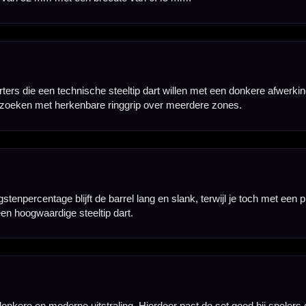
uidelijke referentiepunten voor je vingers en helpt bij een constante plaatsing tijdens het richte
.45 mm. Door deze lange en slanke barrelopbouw ligt de dart prettig in de hand en blijft er vol
 kiezen tussen een lichtere uitvoering en een populaire allround variant, afhankelijk van je wor
 die een lange tungsten dart zoeken met ringgrip, zwarte coating en een gecontroleerd gevoel tij