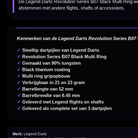
350m² fysieke dartwinkel
Deskundig advies van echte darters
Gratis verzending vanaf €40
Handige links
Contact
Verzendingen
Retouren en Ruilen
Garantie en Klachten
Betaalmogelijkheden
Order Verwerking
Bedrijfsgegevens