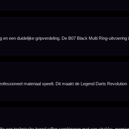
n en loslaten.
doende ruimte over
p, tempo en
dens het gooien.