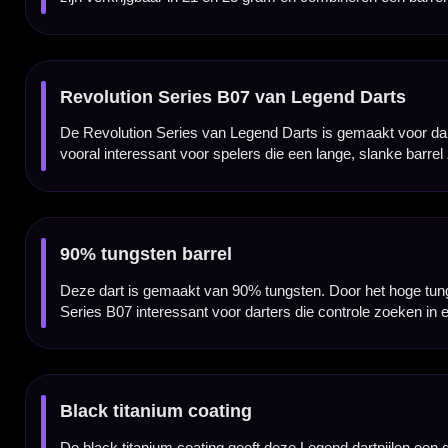
Multi ring grip
De B07 Black Multi Ring heeft meerdere ringzones over de barrel. Deze gripopbouw geeft d
Lange barrel van 52 mm
De Legend Darts Revolution Series B07 heeft een lengte van 52 mm en een breedte van 6
in het bord bij het groeperen van darts.
Verkrijgbaar in 21 en 23 gram
De Legend Darts Revolution Series B07 is verkrijgbaar in 21 en 23 gram. Daardoor kun je
persoonlijke voorkeur.
Voor spelers die ringgrip zoeken
De Legend Darts Revolution Series B07 Black Multi Ring is vooral geschikt voor darters
Professionele steeltip dartpijlen