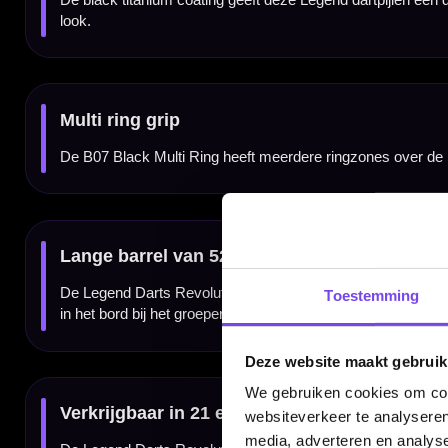
Deze Legend Darts Revolution Series B07 dartpijlen zijn uitgevoerd als steeltip darts e
ring grip is dit een set voor spelers die serieus met hun materiaal bezig zijn.
Compleet geleverd als set van 3 dartpijlen
De Legend Darts Revolution Series B07 Black Multi Ring wordt geleverd als complete set 
afstemmen met andere flights, shafts of accessoires.
Kenmerken van de Legend Darts Revolution Series B07 90% Dartpijlen
✓
Steeltip dartpijlen van Legend Darts
✓
Revolution Series B07 Black Multi Ring
✓
Gemaakt van 90% tungsten
✓
Black titanium coating
Toestemming
✓
Multi ring gripopbouw
✓
Verkrijgbaar in 21 en 23 gram
✓
Barrellengte van 52 mm
✓
Barrelbreedte van 6.45 mm
Deze website maakt gebruik
✓
Geleverd met Legend flights en shafts
✓
Geleverd als complete set van 3 dartpijlen
We gebruiken cookies om cont
websiteverkeer te analyseren
media, adverteren en analys
Merk:
Legend Darts