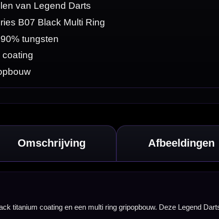
ze Legend Darts
g-uitvoering is
ts Revolution
strakke, premium