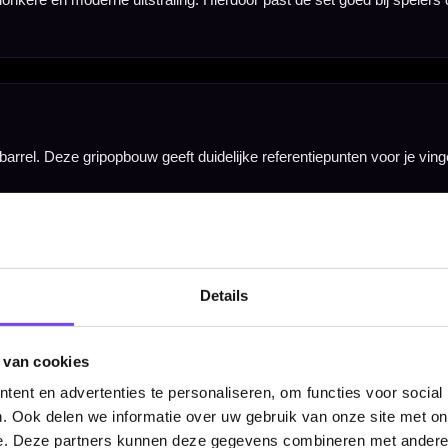
n bedoeld voor gebruik op een sisal dartbord. Door de combinatie van 90% tungsten, black titaniu
van drie steeltip darts met Legend flights en shafts. Hierdoor kun je direct spelen en de set lat
Details
 van cookies
ent en advertenties te personaliseren, om functies voor social
. Ook delen we informatie over uw gebruik van onze site met on
e. Deze partners kunnen deze gegevens combineren met andere i