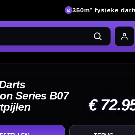
eke dartwinkel
72.95
UG
+