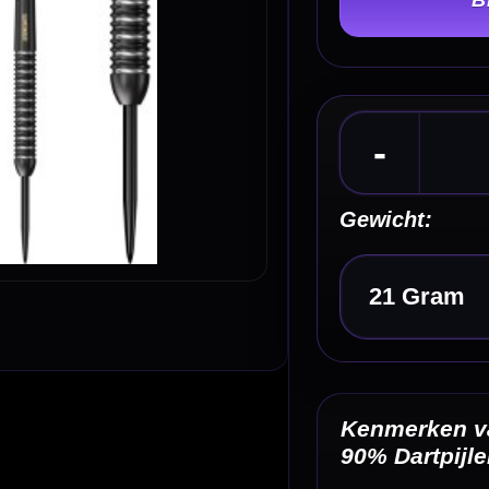
Gewicht:
Kies een optie
Kenmerken van de Legend Darts Revolution Ser
90% Dartpijlen
✓
Steeltip dartpijlen van Legend Darts
✓
Revolution Series B07 Black Multi Ring
✓
Gemaakt van 90% tungsten
✓
Black titanium coating
✓
Multi ring gripopbouw
Omschrijving
Afbe