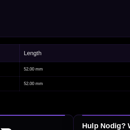
Personaliseren
Dart Accessoires
Surrounds
betalen
Retour & ruilen
bare betaalmethodes
Snel en duidelijk geregeld
e dartwinkel
Gratis verzending
n Steenbergen
Vanaf €40
PayPal
Creditcard
Overboeking
Bancontact (BE)