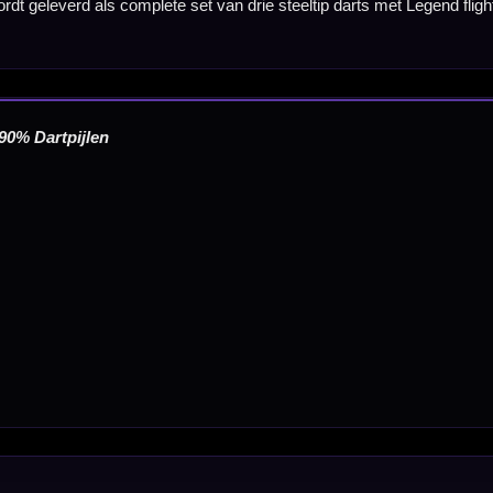
verzonden. Nabestelling: afhankelijk van leverancier.
Wil je Mcdartshop.nl volgen?
Categorieën
Dartpijlen
Dartborden
Soft Tip Darts
Dart Shirts & Kleding
Mobiele Dartbaan
Complete Sets
Scoreborden