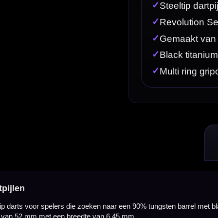
zoeken naar een 90% tungsten barrel met black titanium coating en een multi ring gripopbouw. De
te van 6.45 mm.
tip dart willen met een donkere afwerking en een duidelijke gripverdeling. De B07 Black Multi Rin
nggrip over meerdere zones.
l lang en slank, terwijl je toch met een professioneel materiaal speelt. Dit maakt de Legend Dar
rt.
ing. Hierdoor past de set goed bij spelers die een technische barrel willen combineren met een 