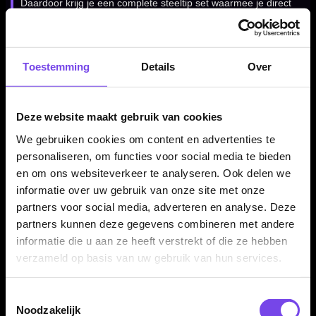
Daardoor krijg je een complete steeltip set waarmee je direct
kunt spelen en jouw setup later verder kunt afstemmen op je
eigen voorkeur.
Toestemming
Details
Over
Verkrijgbaar in 23 en 25 gram
Deze website maakt gebruik van cookies
De Legend Darts Revolution Series B15 90% dartpijlen zijn
verkrijgbaar in 23 en 25 gram. Daarmee kun je kiezen tussen
We gebruiken cookies om content en advertenties te
twee populaire steeltip gewichten binnen dezelfde B15
personaliseren, om functies voor social media te bieden
barrelstijl.
en om ons websiteverkeer te analyseren. Ook delen we
informatie over uw gebruik van onze site met onze
partners voor social media, adverteren en analyse. Deze
partners kunnen deze gegevens combineren met andere
Compleet geleverd als set van 3 dartpijlen
informatie die u aan ze heeft verstrekt of die ze hebben
De Legend Darts Revolution Series B15 90% dartpijlen
verzameld op basis van uw gebruik van hun services.
worden geleverd als complete set van drie dartpijlen inclusief
shafts en 100 micron flights. Daardoor kun je direct spelen
Toestemmingsselectie
met een complete Legend Revolution B15 setup.
Noodzakelijk