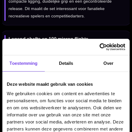
compacte ligging, duidelijke grip en een gecontroleerde
release. Dit maakt de set interessant voor fanatieke
recreatieve spelers en competitiedarters.
Legend shafts en 100 micron flights
De set wordt geleverd met Legend dart shafts en 100 micron
flights. Daardoor krijg je een complete steeltip set waarmee je
Toestemming
Details
Over
direct kunt spelen en jouw setup later verder kunt afstemmen
op je eigen voorkeur.
Deze website maakt gebruik van cookies
We gebruiken cookies om content en advertenties te
Verkrijgbaar in 21 en 23 gram
personaliseren, om functies voor social media te bieden
De Legend Darts Revolution Series B19 90% dartpijlen zijn
en om ons websiteverkeer te analyseren. Ook delen we
verkrijgbaar in 21 en 23 gram. Daarmee kun je kiezen tussen
informatie over uw gebruik van onze site met onze
twee populaire steeltip gewichten binnen dezelfde B19
partners voor social media, adverteren en analyse. Deze
barrelstijl.
partners kunnen deze gegevens combineren met andere