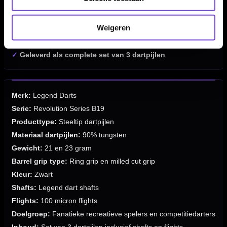
✓
Legend dart shafts en 100 micron flights
✓
Geschikt voor fanatieke recreatieve spelers en
Weigeren
competitiedarters
✓
Verkrijgbaar in 21 en 23 gram
✓
Geleverd als complete set van 3 dartpijlen
Merk:
Legend Darts
Serie:
Revolution Series B19
Producttype:
Steeltip dartpijlen
Materiaal dartpijlen:
90% tungsten
Gewicht:
21 en 23 gram
Barrel grip type:
Ring grip en milled cut grip
Kleur:
Zwart
Shafts:
Legend dart shafts
Flights:
100 micron flights
Doelgroep:
Fanatieke recreatieve spelers en competitiedarters